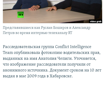
СПОРТ
БЛОГИ
АРХИВ РАДИОПРОГРАММЫ
МИР
ГОЛОСА
ЧИТАЕМ ПРЕССУ
Все сайты РСЕ/РС
Представившиеся как Руслан Боширов и Александр
Петров во время интервью телеканалу RT
Расследовательская группа Conflict Intelligence
Team опубликовала фотокопию водительских прав,
выданных на имя Анатолия Чепиги. Уточняется,
что изображение расследователи получили от
анонимного источника. Документ сроком на 10 лет
выдан в мае 2009 года в Хабаровске.