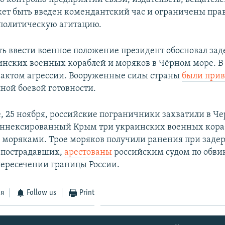
ет быть введен комендантский час и ограничены прав
 политическую агитацию.
ь ввести военное положение президент обосновал за
инских военных кораблей и моряков в Чёрном море. В
 актом агрессии. Вооруженные силы страны
были при
лной боевой готовности.
е, 25 ноября, российские пограничники захватили в Ч
аннексированный Крым три украинских военных кораб
моряками. Трое моряков получили ранения при задер
 пострадавших,
арестованы
российским судом по обви
ересечении границы России.​
ся
Follow us
Print