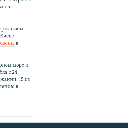
а на
держанием
 Киеве
ведены
в
ерном море и
ля с 24
жании. 15 из
нению в