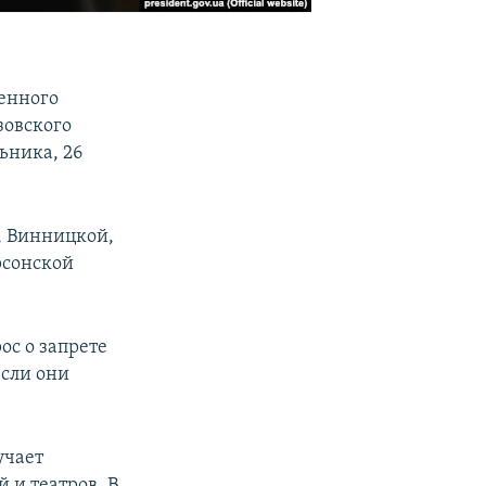
оенного
зовского
ьника, 26
, Винницкой,
рсонской
ос о запрете
если они
учает
 и театров. В