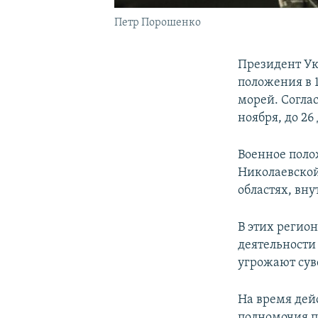
Петр Порошенко
Президент У
положения в 
морей. Согла
ноября, до 26
Военное поло
Николаевской
областях, вн
В этих регион
деятельности
угрожают сув
На время дей
полномочия п