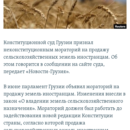
СПОРТ
БЛОГИ
АРХИВ РАДИОПРОГРАММЫ
МИР
ГОЛОСА
ЧИТАЕМ ПРЕССУ
Все сайты РСЕ/РС
Конституционной суд Грузии признал
неконституционным мораторий на продажу
сельскохозяйственных земель иностранцам. Об
этом говорится в сообщении на сайте суда,
передает «Новости-Грузия».
В июне парламент Грузии объявил мораторий на
продажу земель иностранцам. Изменения внесли в
закон «О владении земель сельскохозяйственного
назначения». Мораторий должен был работать до
задействования новой редакции Конституции
страны, согласно которой продажа