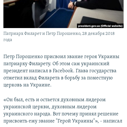
СПОРТ
БЛОГИ
АРХИВ РАДИОПРОГРАММЫ
МИР
ГОЛОСА
ЧИТАЕМ ПРЕССУ
Все сайты РСЕ/РС
Патриарх Филарет и Петр Порошенко, 28 декабря 2018
года
Петр Порошенко присвоил звание героя Украины
патриарху Филарету. Об этом сам украинский
президент написал в Facebook. Глава государства
отметил вклад Филарета в борьбу за поместную
церковь на Украине.
«Он был, есть и остается духовным лидером
украинской церкви, духовным лидером
украинского народа. Вот почему принял решение
присвоить ему звание "Герой Украины"», - написал