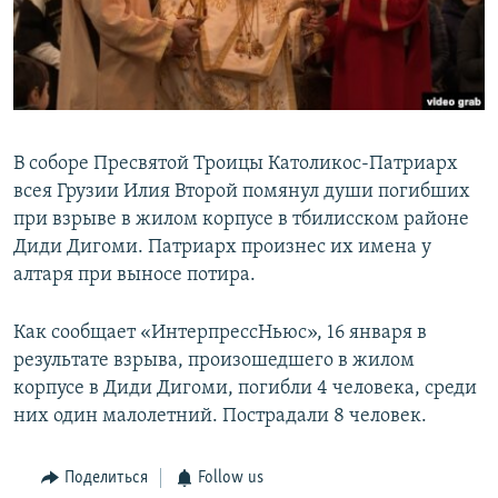
СПОРТ
БЛОГИ
АРХИВ РАДИОПРОГРАММЫ
МИР
ГОЛОСА
ЧИТАЕМ ПРЕССУ
Все сайты РСЕ/РС
В соборе Пресвятой Троицы Католикос-Патриарх
всея Грузии Илия Второй помянул души погибших
при взрыве в жилом корпусе в тбилисском районе
Диди Дигоми. Патриарх произнес их имена у
алтаря при выносе потира.
Как сообщает «ИнтерпрессНьюс», 16 января в
результате взрыва, произошедшего в жилом
корпусе в Диди Дигоми, погибли 4 человека, среди
них один малолетний. Пострадали 8 человек.
Поделиться
Follow us