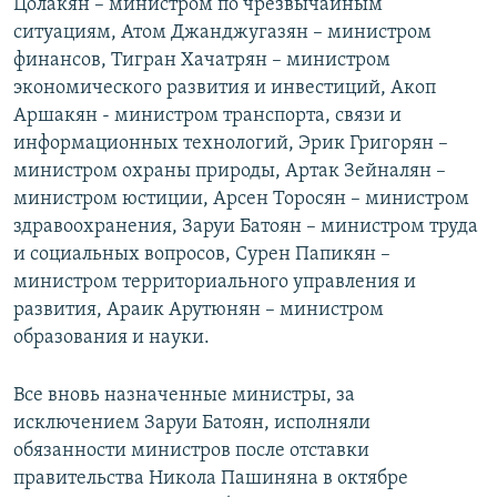
Цолакян – министром по чрезвычайным
ситуациям, Атом Джанджугазян – министром
финансов, Тигран Хачатрян – министром
экономического развития и инвестиций, Акоп
Аршакян - министром транспорта, связи и
информационных технологий, Эрик Григорян –
министром охраны природы, Артак Зейналян –
министром юстиции, Арсен Торосян – министром
здравоохранения, Заруи Батоян – министром труда
и социальных вопросов, Сурен Папикян –
министром территориального управления и
развития, Араик Арутюнян – министром
образования и науки.
Все вновь назначенные министры, за
исключением Заруи Батоян, исполняли
обязанности министров после отставки
правительства Никола Пашиняна в октябре