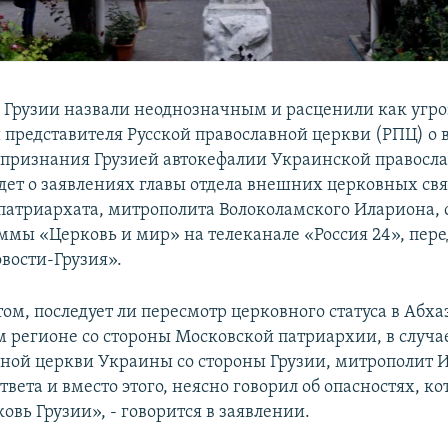
 Грузии назвали неоднозначным и расценили как угро
представителя Русской православной церкви (РПЦ) о
 признания Грузией автокефалии Украинской правосл
идет о заявлениях главы отдела внешних церковных св
патриархата, митрополита Волоколамского Илариона, 
ммы «Церковь и мир» на телеканале «Россия 24», пере
овости-Грузия».
том, последует ли пересмотр церковного статуса в Абха
 регионе со стороны Московской патриархии, в случа
ной церкви Украины со стороны Грузии, митрополит 
твета и вместо этого, неясно говорил об опасностях, к
вь Грузии», - говорится в заявлении.