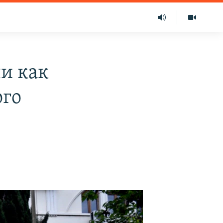
и как
ого