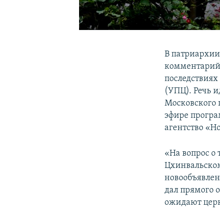
В патриархии
комментарий 
последствиях
(УПЦ). Речь 
Московского 
эфире програ
агентство «Н
«На вопрос о 
Цхинвальском
новообъявлен
дал прямого о
ожидают церко