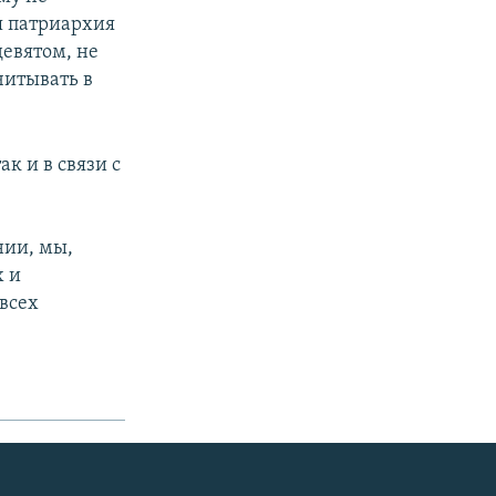
я патриархия
девятом, не
читывать в
к и в связи с
.
нии, мы,
х и
всех