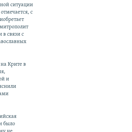
жной ситуации
отмечается, с
риобретает
 митрополит
 в связи с
авославных
 на Крите в
ия,
ой и
ъяснили
тами
сийская
и было
му не