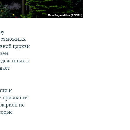
зу
 возможных
авной церкви
язей
сделанных в
дает
зии и
е признания
Иларион не
оторые