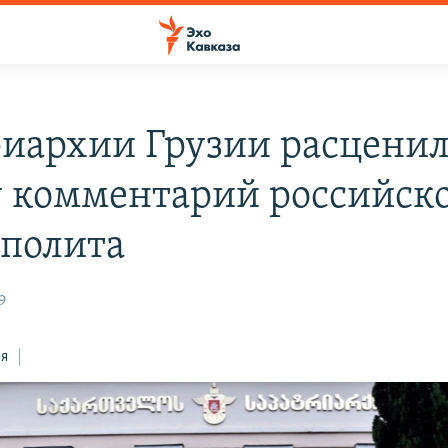
риархии Грузии расценил
у комментарий российск
полита
9
ся