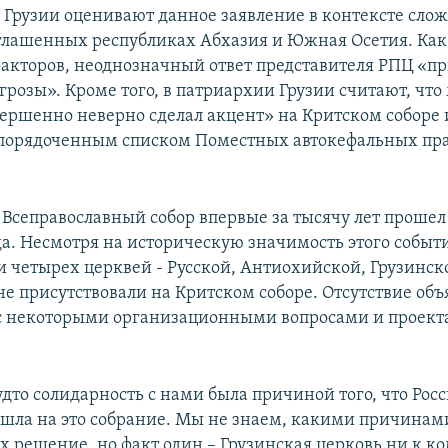
 Грузии оценивают данное заявление в контексте сло
глашенных республиках Абхазия и Южная Осетия. Как 
факторов, неоднозначный ответ представителя РПЦ «п
грозы». Кроме того, в патриархии Грузии считают, что
ершенно неверно сделал акцент» на Критском соборе и
упорядоченным списком Поместных автокефальных пр
 Всеправославный собор впервые за тысячу лет прошел
да. Несмотря на историческую значимость этого событ
и четырех церквей - Русской, Антиохийской, Грузинск
не присутствовали на Критском соборе. Отсутствие об
с некоторыми организационными вопросами и проек
удто солидарность с нами была причиной того, что Рос
ошла на это собрание. Мы не знаем, какими причинам
х решение, но факт один – Грузинская церковь ни к ко