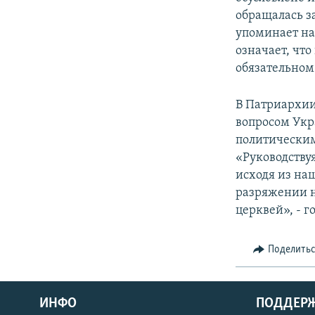
обращалась з
упоминает нас
означает, чт
обязательном 
В Патриархии 
вопросом Укр
политическим
«Руководству
исходя из на
разряжении н
церквей», - г
Поделить
ИНФО
ПОДДЕР