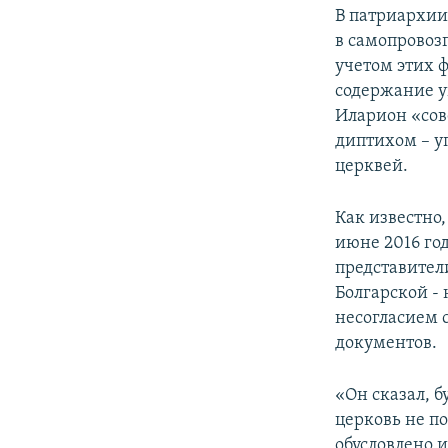
В патриархии
в самопровоз
учетом этих 
содержание у
Иларион «сов
диптихом – 
церквей.
Как известно,
июне 2016 го
представител
Болгарской - 
несогласием 
документов.
«Он сказал, б
церковь не п
обусловлено и