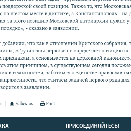
а поддержкой своей позиции. Также то, что Московска
 на шестом месте в диптихе, а Константинополь – на 
о из-за этого позицию Московской патриархии нужно у
порядке», - сказано в заявлении.
добавили, что как в отношении Критского собрания, та
аины, «Грузинская церковь не определяет позицию по
 признакам, а основывается на церковной канонике»
ясь этим принципом, в существующем сегодня положе
ших возможностей, заботимся о единстве православны
апряженности, что считаем задачей первого ряда для 
оворится в заявлении.
ся
Follow us
Print
ЖКА
ПРИСОЕДИНЯЙТЕСЬ!