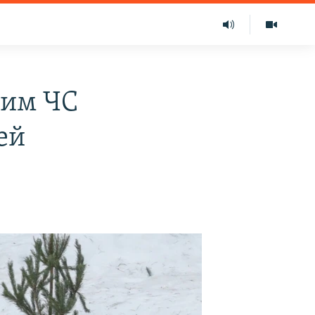
жим ЧС
ей