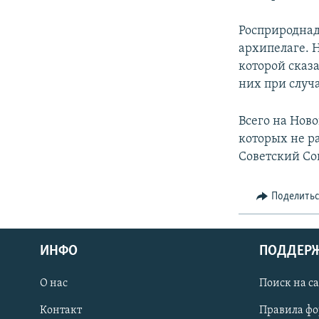
Росприроднад
архипелаге. 
которой сказа
них при случ
Всего на Нов
которых не р
Советский Со
Поделить
ИНФО
ПОДДЕР
О нас
Поиск на с
ПРИСОЕДИНЯЙТЕСЬ!
Контакт
Правила ф