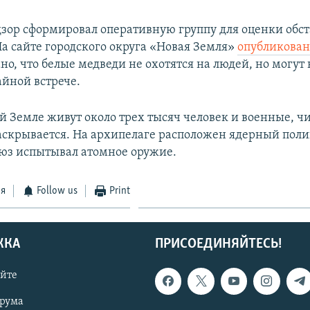
зор сформировал оперативную группу для оценки обст
На сайте городского округа «Новая Земля»
опубликован
но, что белые медведи не охотятся на людей, но могут 
айной встрече.
ой Земле живут около трех тысяч человек и военные, ч
аскрывается. На архипелаге расположен ядерный полиг
юз испытывал атомное оружие.
ся
Follow us
Print
ЖКА
ПРИСОЕДИНЯЙТЕСЬ!
айте
орума