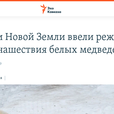
и Новой Земли ввели ре
 нашествия белых медвед
9
ся