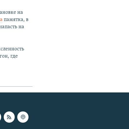
ановке на
а
памятка, в
напасть на
исленность
он, где