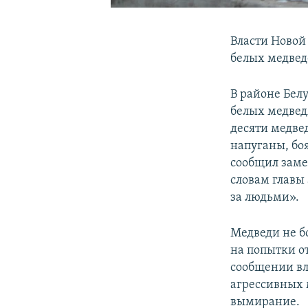
Власти Новой
белых медвед
В районе Белу
белых медвед
десяти медве
напуганы, боя
сообщил заме
словам главы
за людьми».
Медведи не б
на попытки о
сообщении вл
агрессивных 
вымирание.