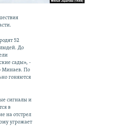
шествия
асти.
родят 52
людей. До
ели
ские сады», -
р Минаев. По
ьно гоняются
вые сигналы и
тся в
е на отстрел
рому угрожает