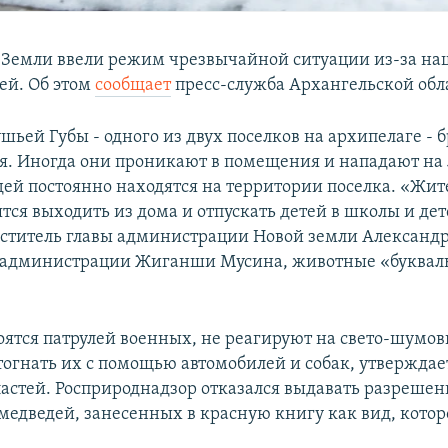
 Земли ввели режим чрезвычайной ситуации из-за на
ей. Об этом
сообщает
пресс-служба Архангельской обл
шьей Губы - одного из двух поселков на архипелаге - б
я. Иногда они проникают в помещения и нападают на 
дей постоянно находятся на территории поселка. «Жит
тся выходить из дома и отпускать детей в школы и дет
ститель главы администрации Новой земли Александ
 администрации Жиганши Мусина, животные «буквал
оятся патрулей военных, не реагируют на свето-шумо
тогнать их с помощью автомобилей и собак, утверждае
астей. Росприроднадзор отказался выдавать разрешени
медведей, занесенных в красную книгу как вид, кото