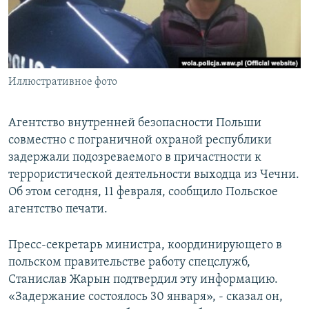
СПОРТ
БЛОГИ
АРХИВ РАДИОПРОГРАММЫ
МИР
ГОЛОСА
ЧИТАЕМ ПРЕССУ
Все сайты РСЕ/РС
Иллюстративное фото
Агентство внутренней безопасности Польши
совместно с пограничной охраной республики
задержали подозреваемого в причастности к
террористической деятельности выходца из Чечни.
Об этом сегодня, 11 февраля, сообщило Польское
агентство печати.
Пресс-секретарь министра, координирующего в
польском правительстве работу спецслужб,
Станислав Жарын подтвердил эту информацию.
«Задержание состоялось 30 января», - сказал он,