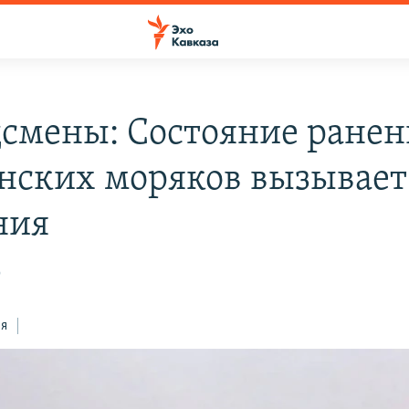
смены: Состояние ране
нских моряков вызывает
ния
9
ся