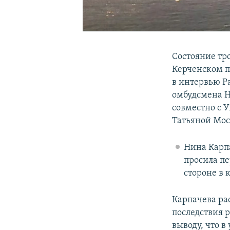
Состояние тр
Керченском п
в интервью Р
омбудсмена Н
совместно с 
Татьяной Мос
Нина Карпа
просила п
стороне в 
Карпачева ра
последствия
выводу, что 