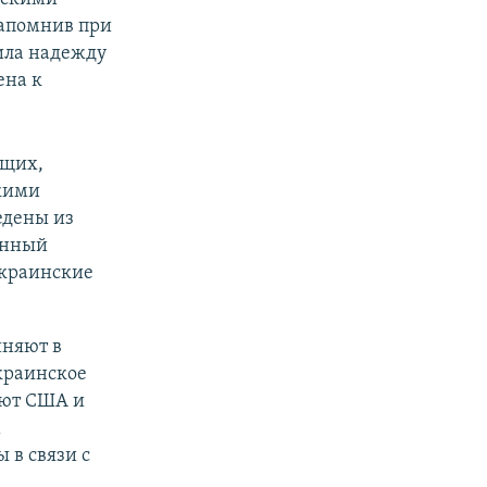
напомнив при
зила надежду
ена к
ащих,
кими
едены из
енный
украинские
иняют в
краинское
уют США и
м
 в связи с