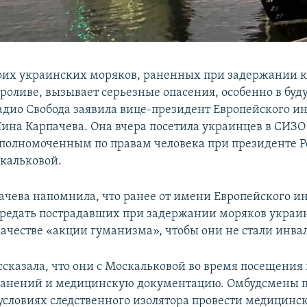
оих украинских моряков, раненных при задержании к
роливе, вызывает серьезные опасения, особенно в буд
адио Свобода заявила вице-президент Европейского ин
ина Карпачева. Она вчера посетила украинцев в СИЗО
Уполномоченным по правам человека при президенте Р
кальковой.
чева напомнила, что ранее от имени Европейского ин
ередать пострадавших при задержании моряков украи
качестве «акции гуманизма», чтобы они не стали инва
ссказала, что они с Москальковой во время посещения
 ранений и медицинскую документацию. Омбудсмены 
в условиях следственного изолятора провести медицинс