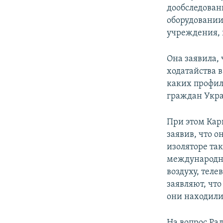
дообследован
оборудовании
учреждения, 
Она заявила, 
ходатайства 
каких профил
граждан Укр
При этом Кар
заявив, что 
изоляторе та
международны
воздуху, тел
заявляют, чт
они находили
На вопрос Ра