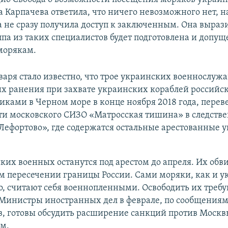
 Карпачева ответила, что ничего невозможного нет, 
ма не сразу получила доступ к заключенным. Она выра
уппа из таких специалистов будет подготовлена и допущ
морякам.
варя стало известно, что трое украинских военнослуж
х ранения при захвате украинских кораблей российс
ками в Черном море в конце ноября 2018 года, перев
ти московского СИЗО «Матросская тишина» в следств
Лефортово», где содержатся остальные арестованные 
ких военных останутся под арестом до апреля. Их обв
м пересечении границы России. Сами моряки, как и у
о, считают себя военнопленными. Освободить их треб
 Министры иностранных дел в феврале, по сообщения
, готовы обсудить расширение санкций против Москвы
м.