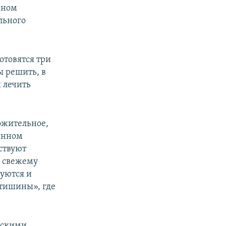
чном
льного
отовятся три
ы решить, в
 лечить
ожительное,
венном
ствуют
к свежему
луются и
 тишины», где
нскими