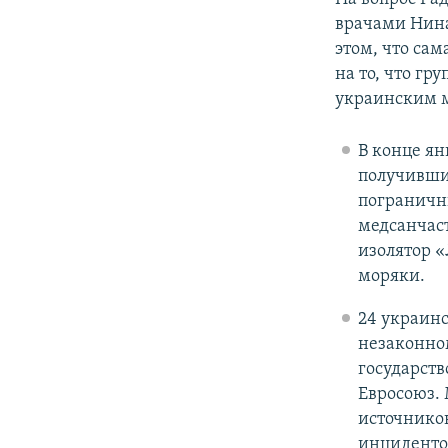
врачами Нина
этом, что са
на то, что гр
украинским 
В конце ян
получивши
погранични
медсанчас
изолятор «
моряки.
24 украинс
незаконно
государств
Евросоюз.
источников
инциденто