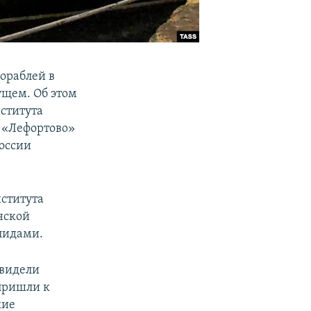
ораблей в
ущем. Об этом
ститута
 «Лефортово»
оссии
ститута
нской
лидами.
 видели
пришли к
кие