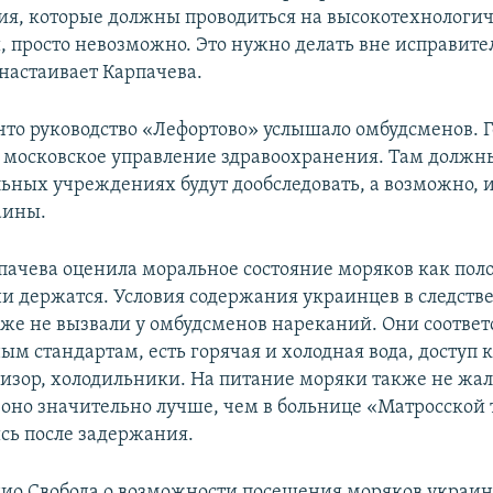
ия, которые должны проводиться на высокотехнологи
, просто невозможно. Это нужно делать вне исправите
настаивает Карпачева.
что руководство «Лефортово»​ услышало омбудсменов. Г
в московское управление здравоохранения. Там должн
ьных учреждениях будут дообследовать, а возможно,​ и
аины.
пачева оценила моральное состояние моряков как пол
они держатся. Условия содержания украинцев в следст
кже не вызвали у омбудсменов нареканий. Они соответ
м стандартам, есть горячая и холодная вода, доступ 
евизор, холодильники. На питание моряки также не жа
о оно значительно лучше, чем в больнице «Матросской
сь после задержания.
дио Свобода о возможности посещения моряков украи