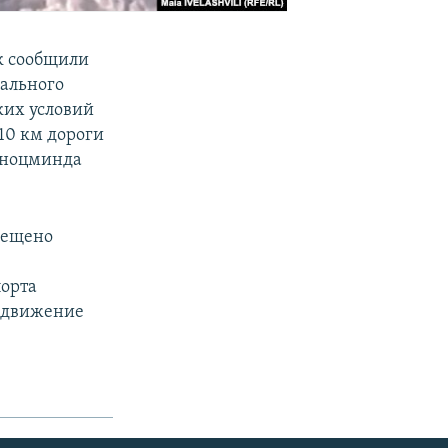
к сообщили
ального
ких условий
110 км дороги
иноцминда
рещено
порта
и движение