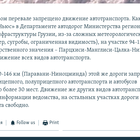
ом перевале запрещено движение автотранспорта. Ка
ьюс» в Департаменте автодорог Министерства регион
нфраструктуры Грузии, из-за сложных метеорологичес
р, сугробы, ограниченная видимость), на участке 94-
арственного значения – Парцхиси-Манглиси-Цалка-Н
ижение всех видов автотранспорта.
10-146 км (Паравани-Ниноцминда) этой же дороги зап
цепного, полуприцепного автотранспорта и автобусов
 более 30 мест. Движение же других видов автотранс
 информации ведомства, на остальных участках дорог
а свободно.
ся
Follow us
Print