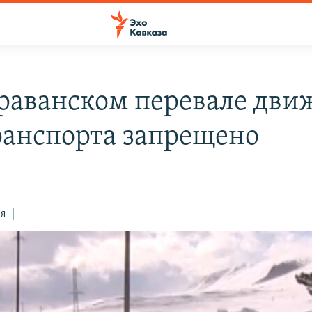
раванском перевале дви
ранспорта запрещено
9
ся