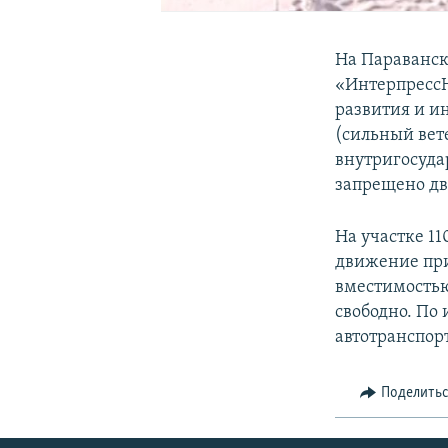
На Параванск
«ИнтерпрессН
развития и и
(сильный вете
внутригосуд
запрещено дв
На участке 1
движение при
вместимостью
свободно. По
автотранспорт
Поделить