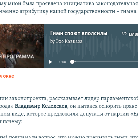
ому мной была проявлена инициатива законодательная 
 именно атрибутику нашей государственности – гимна 
Гимн споют вполсилы
EMB
by
Эхо Кавказа
No media source currently available
0:00
м окне
EMBED
ии законопроекта, рассказывает лидер парламентско
арода»
Владимир Келехсаев
, он пытался оспорить прав
нном виде, которое предложили депутаты от партии «
т почему:
ты) поднимали вопрос, что можно прерывать гимн, что