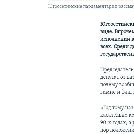
Югоосетинские парламентарии рассмат
Югоосетински
виде. Впроче
исполнении в
всех. Среди 
государствен
Председатель
депутат от п
почему вообщ
гимне и флаг
«Год тому наз
касательно к
90-х годах, а
пор положени