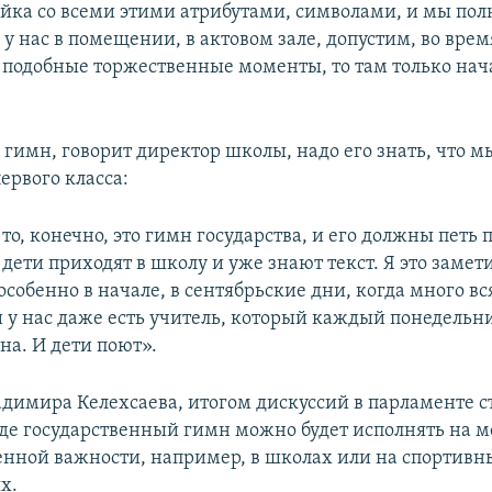
йка со всеми этими атрибутами, символами, и мы пол
 у нас в помещении, в актовом зале, допустим, во врем
 подобные торжественные моменты, то там только нач
 гимн, говорит директор школы, надо его знать, что м
ервого класса:
 то, конечно, это гимн государства, и его должны петь 
 дети приходят в школу и уже знают текст. Я это замет
 особенно в начале, в сентябрьские дни, когда много в
и у нас даже есть учитель, который каждый понедельн
на. И дети поют».
димира Келехсаева, итогом дискуссий в парламенте ста
де государственный гимн можно будет исполнять на 
енной важности, например, в школах или на спортивн
х.