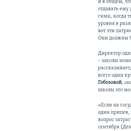
и в общем, чт
отдавать ему 
гимн, когда 
уровня в разл
вот эти патри
Они должны б
Директор одн
– школы номе
рассказывает
всего один ку
Гобозовой
, о
школы это мо
«Если на госу
один припев, 
вопрос затра
сентября (Ден