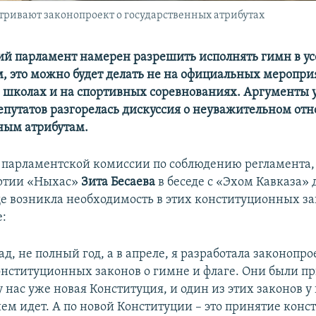
ривают законопроект о государственных атрибутах
й парламент намерен разрешить исполнять гимн в у
м, это можно будет делать не на официальных меропри
 школах и на спортивных соревнованиях. Аргументы 
депутатов разгорелась дискуссия о неуважительном от
ным атрибутам.
 парламентской комиссии по соблюдению регламента,
артии «Ныхас»
Зита Бесаева
в беседе с «Эхом Кавказа» 
е возникла необходимость в этих конституционных за
е:
ад, не полный год, а в апреле, я разработала законопр
онституционных законов о гимне и флаге. Они были п
 у нас уже новая Конституция, и один из этих законов у 
ем идет. А по новой Конституции – это принятие конс