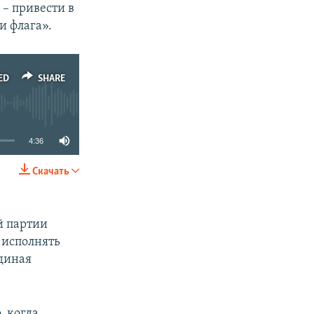
– привести в
и флага».
ED
SHARE
4:36
Скачать
SHARE
й партии
о исполнять
Единая
, когда