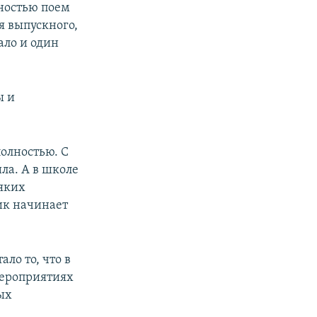
ностью поем
я выпускного,
ало и один
ы и
полностью. С
ила. А в школе
сяких
ик начинает
ло то, что в
мероприятиях
ых