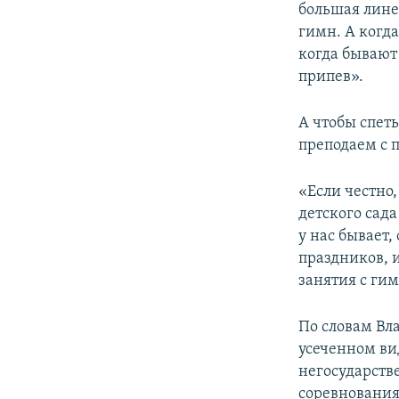
большая лине
гимн. А когда
когда бывают
припев».
А чтобы спеть
преподаем с п
«Если честно,
детского сада
у нас бывает,
праздников, 
занятия с гим
По словам Вла
усеченном ви
негосударств
соревнования