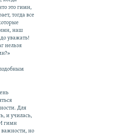
что это гимн,
ает, тогда все
екоторые
 гимн, наш
адо уважать!
аг нельзя
мн?»
 подобным
чень
яться
ности. Для
ь, и училась,
 И гимн
 важности, но