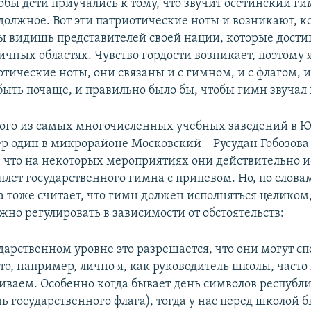
обы дети приучались к тому, что звучит осетинский ги
должное. Вот эти патриотические ноты и возникают, к
ты видишь представителей своей нации, которые дости
ичных областях. Чувство гордости возникает, поэтому 
отические ноты, они связаны и с гимном, и с флагом, и
ыть почаще, и правильно было бы, чтобы гимн звучал
ого из самых многочисленных учебных заведений в 
р один в микрорайоне Московский – Русудан Гобозова
, что на некоторых мероприятиях они действительно 
плет государственного гимна с припевом. Но, по слов
на тоже считает, что гимн должен исполняться целиком,
жно регулировать в зависимости от обстоятельств:
дарственном уровне это разрешается, что они могут сп
то, например, лично я, как руководитель школы, часто
гиваем. Особенно когда бывает день символов республи
ь государственного флага), тогда у нас перед школой 