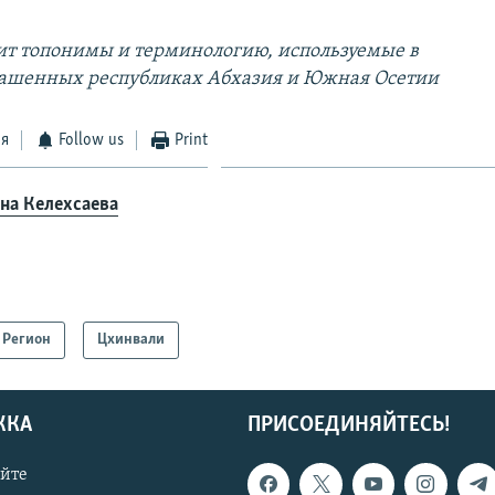
ит топонимы и терминологию, используемые в
лашенных республиках Абхазия и Южная Осетии
ся
Follow us
Print
на Келехсаева
Регион
Цхинвали
ЖКА
ПРИСОЕДИНЯЙТЕСЬ!
айте