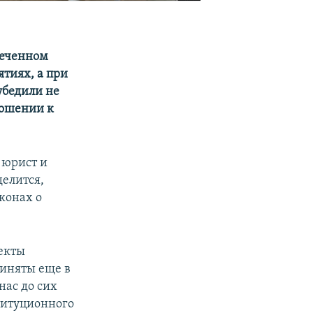
сеченном
ятиях, а при
убедили не
ношении к
 юрист и
делится,
конах о
оекты
риняты еще в
нас до сих
титуционного