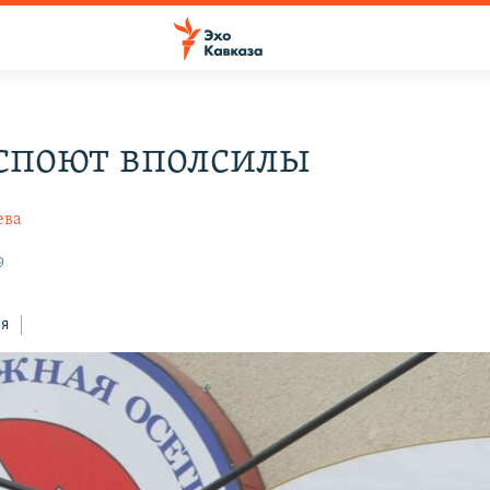
споют вполсилы
ева
9
ся