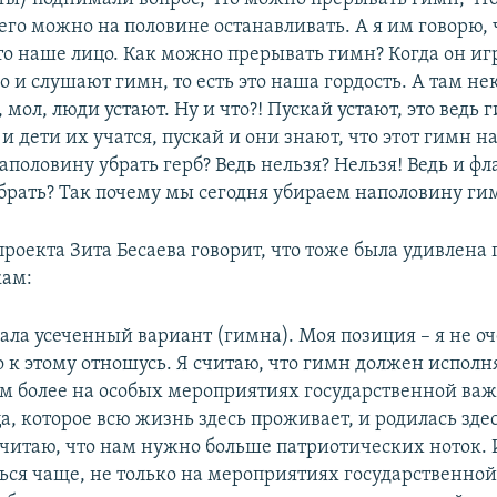
его можно на половине останавливать. А я им говорю, 
это наше лицо. Как можно прерывать гимн? Когда он игр
 и слушают гимн, то есть это наша гордость. А там н
, мол, люди устают. Ну и что?! Пускай устают, это ведь
и дети их учатся, пускай и они знают, что этот гимн н
аполовину убрать герб? Ведь нельзя? Нельзя! Ведь и фл
брать? Так почему мы сегодня убираем наполовину ги
проекта Зита Бесаева говорит, что тоже была удивлена
кам:
ала усеченный вариант (гимна). Моя позиция – я не о
 к этому отношусь. Я считаю, что гимн должен исполн
ем более на особых мероприятиях государственной важ
а, которое всю жизнь здесь проживает, и родилась здес
 считаю, что нам нужно больше патриотических ноток.
ься чаще, не только на мероприятиях государственной