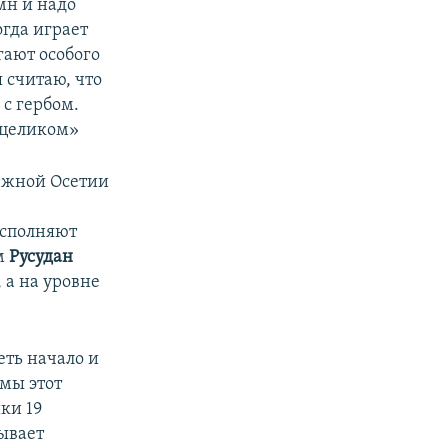
мн и надо
огда играет
гают особого
я считаю, что
 с гербом.
 целиком»
Южной Осетии
исполняют
ам
Русудан
 а на уровне
еть начало и
 мы этот
ки 19
бывает