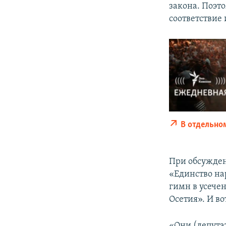
закона. Поэт
соответствие
В отдельно
При обсужден
«Единство н
гимн в усече
Осетия». И во
«Они (депута