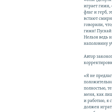
играет гимн, 
флаг и герб, 
встают смирно
говорили, что
гимн! Пускай 
Нельзя ведь н
наполовину у
Автор законо
корректиров
«Я не предлаг
положительно
полностью, т
меня, как лиц
и работаю, я
должен играт