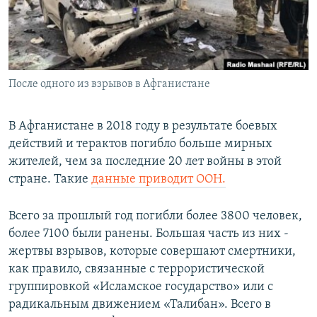
СПОРТ
БЛОГИ
АРХИВ РАДИОПРОГРАММЫ
МИР
ГОЛОСА
ЧИТАЕМ ПРЕССУ
Все сайты РСЕ/РС
После одного из взрывов в Афганистане
В Афганистане в 2018 году в результате боевых
действий и терактов погибло больше мирных
жителей, чем за последние 20 лет войны в этой
стране. Такие
данные приводит ООН.
Всего за прошлый год погибли более 3800 человек,
более 7100 были ранены. Большая часть из них -
жертвы взрывов, которые совершают смертники,
как правило, связанные с террористической
группировкой «Исламское государство» или с
радикальным движением «Талибан». Всего в