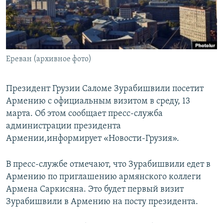
СПОРТ
БЛОГИ
АРХИВ РАДИОПРОГРАММЫ
МИР
ГОЛОСА
ЧИТАЕМ ПРЕССУ
Все сайты РСЕ/РС
Ереван (архивное фото)
Президент Грузии Саломе Зурабишвили посетит
Армению с официальным визитом в среду, 13
марта. Об этом сообщает пресс-служба
администрации президента
Армении,информирует «Новости-Грузия».
В пресс-службе отмечают, что Зурабишвили едет в
Армению по приглашению армянского коллеги
Армена Саркисяна. Это будет первый визит
Зурабишвили в Армению на посту президента.