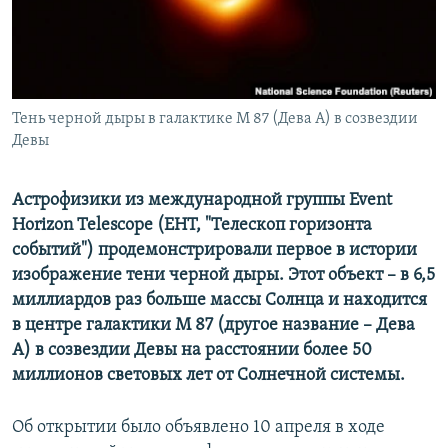
СПОРТ
БЛОГИ
АРХИВ РАДИОПРОГРАММЫ
МИР
ГОЛОСА
ЧИТАЕМ ПРЕССУ
Все сайты РСЕ/РС
Тень черной дыры в галактике M 87 (Дева А) в созвездии
Девы
Астрофизики из международной группы Event
Horizon Telescope (ЕНТ, "Телескоп горизонта
событий") продемонстрировали первое в истории
изображение тени черной дыры. Этот объект – в 6,5
миллиардов раз больше массы Солнца и находится
в центре галактики М 87 (другое название – Дева
А) в созвездии Девы на расстоянии более 50
миллионов световых лет от Солнечной системы.
Об открытии было объявлено 10 апреля в ходе