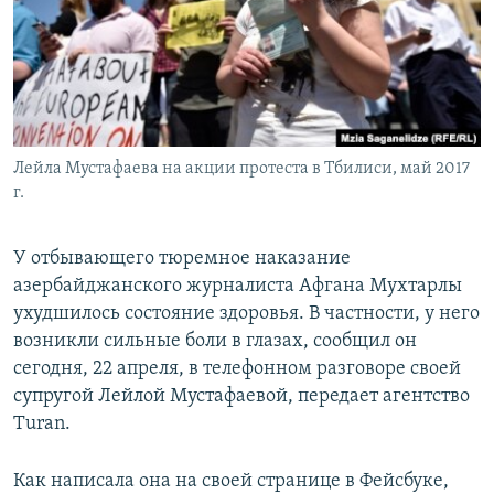
СПОРТ
БЛОГИ
АРХИВ РАДИОПРОГРАММЫ
МИР
ГОЛОСА
ЧИТАЕМ ПРЕССУ
Все сайты РСЕ/РС
Лейла Мустафаева на акции протеста в Тбилиси, май 2017
г.
У отбывающего тюремное наказание
азербайджанского журналиста Афгана Мухтарлы
ухудшилось состояние здоровья. B частности, у него
возникли сильные боли в глазах, сообщил он
сегодня, 22 апреля, в телефонном разговоре своей
супругой Лейлой Мустафаевой, передает агентство
Turan.
Как написала она на своей странице в Фейсбуке,