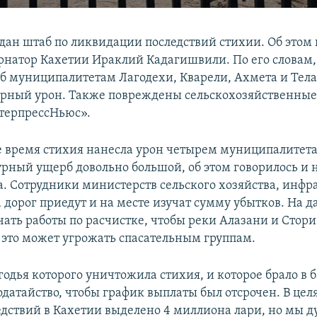
здан штаб по ликвидации последствий стихии. Об этом
рнатор Кахетии Ираклий Кадагишвили. По его словам,
б муниципалитетам Лагодехи, Кварели, Ахмета и Тела
рный урон. Также повреждены сельскохозяйственные 
терпрессНьюс».
е время стихия нанесла урон четырем муниципалитет
рный ущерб довольно большой, об этом говорилось и 
а. Сотрудники министерств сельского хозяйства, инфр
 дорог приедут и на месте изучат сумму убытков. На д
чать работы по расчистке, чтобы реки Алазани и Стори
к это может угрожать спасательным группам.
одья которого уничтожила стихия, и которое брало в 
датайство, чтобы график выплаты был отсрочен. В це
дствий в Кахетии выделено 4 миллиона лари, но мы д