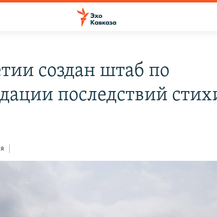
етии создан штаб по
дации последствий стих
ся