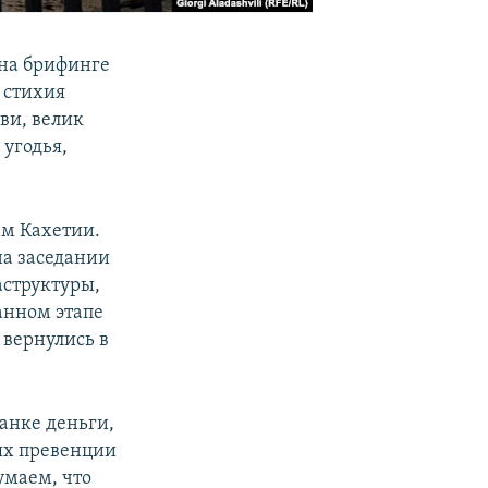
 на брифинге
 стихия
ви, велик
угодья,
ам Кахетии.
на заседании
аструктуры,
анном этапе
 вернулись в
банке деньги,
лях превенции
умаем, что