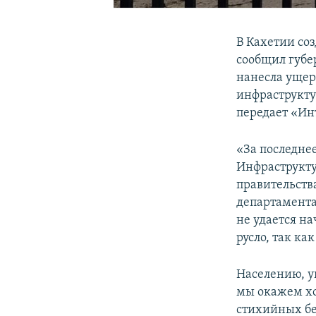
В Кахетии со
сообщил губе
нанесла ущер
инфраструкту
передает «Ин
«За последне
Инфраструкту
правительств
департамента
не удается на
русло, так ка
Населению, уг
мы окажем хо
стихийных бе