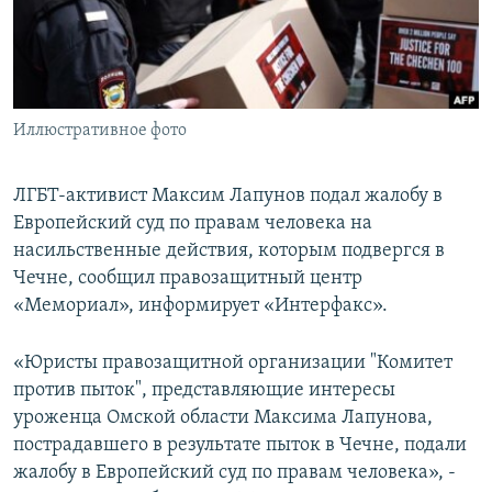
СПОРТ
БЛОГИ
АРХИВ РАДИОПРОГРАММЫ
МИР
ГОЛОСА
ЧИТАЕМ ПРЕССУ
Все сайты РСЕ/РС
Иллюстративное фото
ЛГБТ-активист Максим Лапунов подал жалобу в
Европейский суд по правам человека на
насильственные действия, которым подвергся в
Чечне, сообщил правозащитный центр
«Мемориал», информирует «Интерфакс».
«Юристы правозащитной организации "Комитет
против пыток", представляющие интересы
уроженца Омской области Максима Лапунова,
пострадавшего в результате пыток в Чечне, подали
жалобу в Европейский суд по правам человека», -