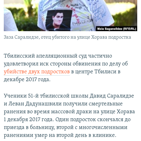
СПОРТ
БЛОГИ
АРХИВ РАДИОПРОГРАММЫ
МИР
ГОЛОСА
ЧИТАЕМ ПРЕССУ
Все сайты РСЕ/РС
Заза Саралидзе, отец убитого на улице Хорава подростка
Тбилисский апелляционный суд частично
удовлетворил иск стороны обвинения по делу об
убийстве двух подростков
в центре Тбилиси в
декабре 2017 года.
Ученики 51-й тбилисской школы Давид Саралидзе
и Леван Дадунашвили получили смертельные
ранения во время массовой драки на улице Хорава
1 декабря 2017 года. Один подросток скончался до
приезда в больницу, второй с многочисленными
ранениями умер на второй день в клинике.