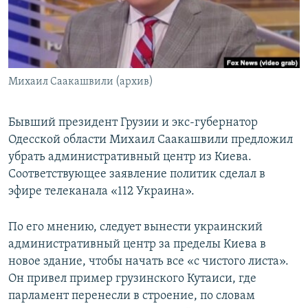
СПОРТ
БЛОГИ
АРХИВ РАДИОПРОГРАММЫ
МИР
ГОЛОСА
ЧИТАЕМ ПРЕССУ
Все сайты РСЕ/РС
Михаил Саакашвили (архив)
Бывший президент Грузии и экс-губернатор
Одесской области Михаил Саакашвили предложил
убрать административный центр из Киева.
Соответствующее заявление политик сделал в
эфире телеканала «112 Украина».
По его мнению, следует вынести украинский
административный центр за пределы Киева в
новое здание, чтобы начать все «с чистого листа».
Он привел пример грузинского Кутаиси, где
парламент перенесли в строение, по словам