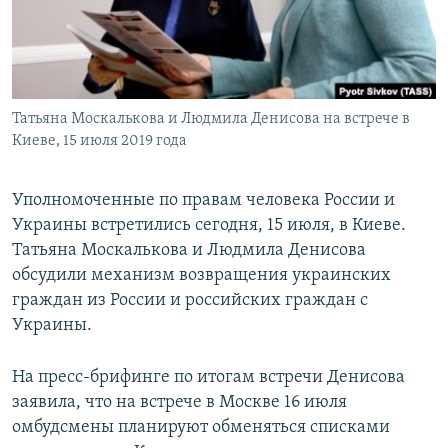
СПОРТ
БЛОГИ
АРХИВ РАДИОПРОГРАММЫ
МИР
ГОЛОСА
ЧИТАЕМ ПРЕССУ
Все сайты РСЕ/РС
Татьяна Москалькова и Людмила Денисова на встрече в
Киеве, 15 июля 2019 года
Уполномоченные по правам человека России и
Украины встретились сегодня, 15 июля, в Киеве.
Татьяна Москалькова и Людмила Денисова
обсудили механизм возвращения украинских
граждан из России и российских граждан с
Украины.
На пресс-брифинге по итогам встречи Денисова
заявила, что на встрече в Москве 16 июля
омбудсмены планируют обменяться списками