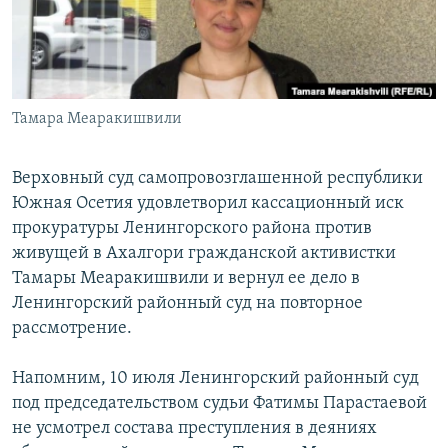
СПОРТ
БЛОГИ
АРХИВ РАДИОПРОГРАММЫ
МИР
ГОЛОСА
ЧИТАЕМ ПРЕССУ
Все сайты РСЕ/РС
Тамара Меаракишвили
Верховный суд самопровозглашенной республики
Южная Осетия удовлетворил кассационный иск
прокуратуры Ленингорского района против
живущей в Ахалгори гражданской активистки
Тамары Меаракишвили и вернул ее дело в
Ленингорский районный суд на повторное
рассмотрение.
Напомним, 10 июля Ленингорский районный суд
под председательством судьи Фатимы Парастаевой
не усмотрел состава преступления в деяниях