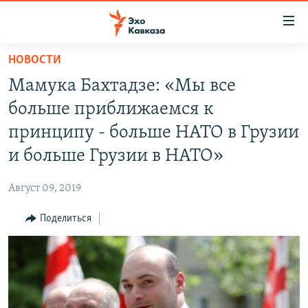
Accessibility
links
Вернуться
НОВОСТИ
к
НОВОСТИ
Мамука Бахтадзе: «Мы все
основному
ТБИЛИСИ
содержанию
больше приближаемся к
СУХУМИ
Вернутся
принципу - больше НАТО в Грузии
к
ЦХИНВАЛИ
и больше Грузии в НАТО»
главной
ВЕСЬ КАВКАЗ
навигации
Август 09, 2019
Вернутся
ТЕМЫ
СЕВЕРНЫЙ КАВКАЗ
к
Поделиться
РУБРИКИ
АРМЕНИЯ
ПОЛИТИКА
поиску
МУЛЬТИМЕДИА
АЗЕРБАЙДЖАН
ЭКОНОМИКА
НЕКРУГЛЫЙ СТОЛ
АУДИО
ОБЩЕСТВО
ГОСТЬ НЕДЕЛИ
ВИДЕО
КУЛЬТУРА
ПОЗИЦИЯ
ФОТО
ПОДКАСТЫ
ПРИСОЕДИНЯЙТЕСЬ!