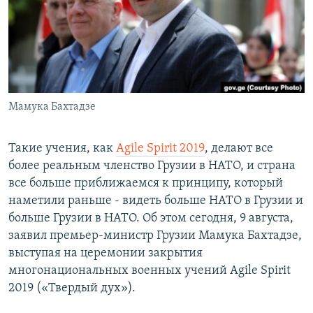
СПОРТ
БЛОГИ
АРХИВ РАДИОПРОГРАММЫ
МИР
ГОЛОСА
ЧИТАЕМ ПРЕССУ
Все сайты РСЕ/РС
Мамука Бахтадзе
Такие учения, как
Agile Spirit 2019
, делают все
более реальным членство Грузии в НАТО, и страна
все больше приближаемся к принципу, который
наметили раньше - видеть больше НАТО в Грузии и
больше Грузии в НАТО. Об этом сегодня, 9 августа,
заявил премьер-министр Грузии Мамука Бахтадзе,
выступая на церемонии закрытия
многонациональных военных учений Agile Spirit
2019 («Твердый дух»).