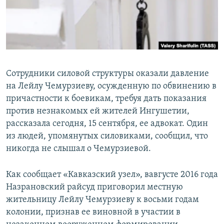
СПОРТ
БЛОГИ
АРХИВ РАДИОПРОГРАММЫ
МИР
ГОЛОСА
ЧИТАЕМ ПРЕССУ
Все сайты РСЕ/РС
Сотрудники силовой структуры оказали давление
на Лейлу Чемурзиеву, осужденную по обвинению в
причастности к боевикам, требуя дать показания
против незнакомых ей жителей Ингушетии,
рассказала сегодня, 15 сентября, ее адвокат. Один
из людей, упомянутых силовиками, сообщил, что
никогда не слышал о Чемурзиевой.
Как сообщает «Кавказский узел», вавгусте 2016 года
Назрановский райсуд приговорил местную
жительницу Лейлу Чемурзиеву к восьми годам
колонии, признав ее виновной в участии в