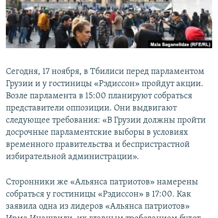
СПОРТ
БЛОГИ
АРХИВ РАДИОПРОГРАММЫ
МИР
ГОЛОСА
ЧИТАЕМ ПРЕССУ
Все сайты РСЕ/РС
Сегодня, 17 ноября, в Тбилиси перед парламентом
Грузии и у гостиницы «Рэдиссон» пройдут акции.
Возле парламента в 15:00 планируют собраться
представители оппозиции. Они выдвигают
следующее требования: «В Грузии должны пройти
досрочные парламентские выборы в условиях
временного правительства и беспристрастной
избирательной администрации».
Сторонники же «Альянса патриотов» намерены
собраться у гостиницы «Рэдиссон» в 17:00. Как
заявила одна из лидеров «Альянса патриотов»