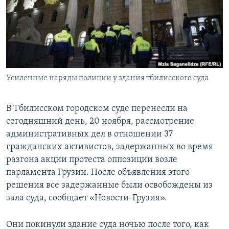
СПОРТ
БЛОГИ
АРХИВ РАДИОПРОГРАММЫ
МИР
ГОЛОСА
ЧИТАЕМ ПРЕССУ
Все сайты РСЕ/РС
Усиленные наряды полиции у здания тбилисского суда
В Тбилисском городском суде перенесли на
сегодняшний день, 20 ноября, рассмотрение
административных дел в отношении 37
гражданских активистов, задержанных во время
разгона акции протеста оппозиции возле
парламента Грузии. После объявления этого
решения все задержанные были освобождены из
зала суда, сообщает «Новости-Грузия».
Они покинули здание суда ночью после того, как