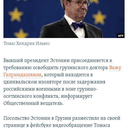
СПОРТ
БЛОГИ
АРХИВ РАДИОПРОГРАММЫ
МИР
ГОЛОСА
ЧИТАЕМ ПРЕССУ
Все сайты РСЕ/РС
Томас Хендрик Ильвес
Бывший президент Эстонии присоединяется к
требованию освободить грузинского доктора
Важу
Гаприндашвили
, который находится в
цхинвальском изоляторе после задержания
российскими военными в зоне грузино-
осетинского конфликта, информирует
Общественный вещатель.
Посольство Эстонии в Грузии разместило на своей
странице в фейсбуке видеообращение Томаса