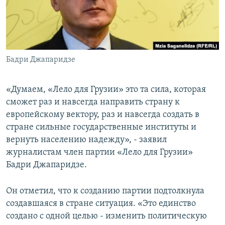
СПОРТ
БЛОГИ
АРХИВ РАДИОПРОГРАММЫ
МИР
ГОЛОСА
ЧИТАЕМ ПРЕССУ
Все сайты РСЕ/РС
Бадри Джапаридзе
«Думаем, «Лело для Грузии» это та сила, которая
сможет раз и навсегда направить страну к
европейскому вектору, раз и навсегда создать в
стране сильные государственные институты и
вернуть населению надежду», - заявил
журналистам член партии «Лело для Грузии»
Бадри Джапаридзе.
Он отметил, что к созданию партии подтолкнула
создавшаяся в стране ситуация. «Это единство
создано с одной целью - изменить политическую