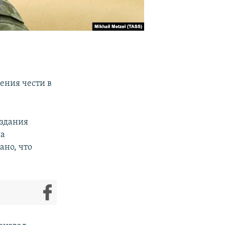
ения чести в
издания
на
ано, что