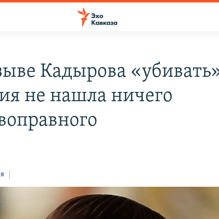
зыве Кадырова «убивать
ия не нашла ничего
воправного
ся