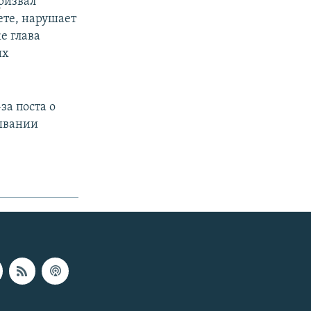
ризвал
ете, нарушает
е глава
их
за поста о
зывании