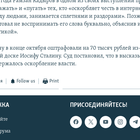
9 года Рамзан Кадыров в одном из своих выступлений п
ажать» и «пугать» тех, кто «оскорбляет честь в интерн
ду людьми, занимается сплетнями и раздорами». Позж
товал не воспринимать его слова буквально, объяснив 
тикой».
 в конце октября оштрафовали на 70 тысяч рублей из-
 доске Иосифу Сталину. Суд постановил, что в выска
ержалось оскорбление власти.
ся
Follow us
Print
ЖКА
ПРИСОЕДИНЯЙТЕСЬ!
айте
орума