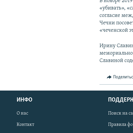
В ноябре 201
«убивать», «с
согласие меж
Чечни посове
«чеченской э
Ирину Славину
мемориальной
Славиной сод
Поделить
ИНФО
ПОДДЕР
О нас
Поиск на с
ПРИСОЕДИНЯЙТЕСЬ!
Контакт
Правила ф