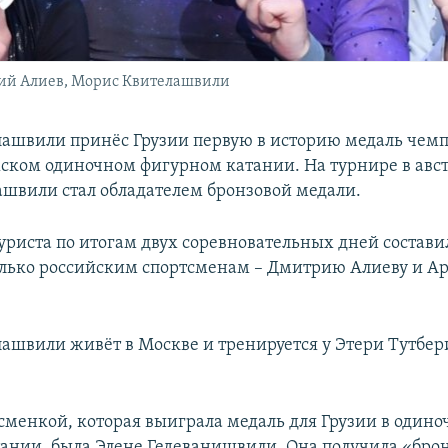
трий Алиев, Морис Квителашвили
ашвили принёс Грузии первую в историю медаль чем
ском одиночном фигурном катании. На турнире в авс
ашвили стал обладателем бронзовой медали.
уриста по итогам двух соревновательных дней составил 
олько российским спортсменам – Дмитрию Алиеву и Ар
ашвили живёт в Москве и тренируется у Этери Тутбер
сменкой, которая выиграла медаль для Грузии в один
ании, была Элене Гедеванишвили. Она получила «брон