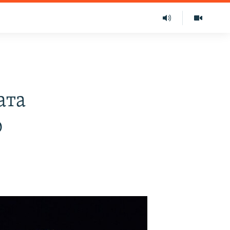
ата
ю