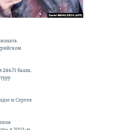
пионата
трийском
246.71 балла.
туру
идзе и Сергея
очном
зу» в 2010-м