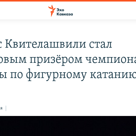
 Квителашвили стал
овым призёром чемпион
ы по фигурному катани
0
ся