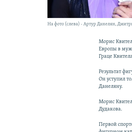
На фото (слева) - Артур Данелян, Дми
Морис Квител
Европы в муж
Граце Квител
Результат фиг
Он уступил т
Данеляну.
Морис Квител
Дудакова.
Первой спорт
фигурном кат