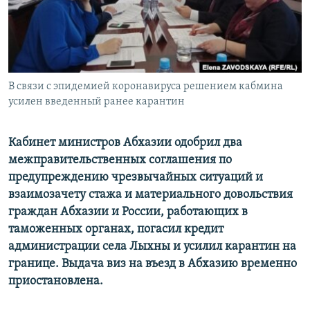
СПОРТ
БЛОГИ
АРХИВ РАДИОПРОГРАММЫ
МИР
ГОЛОСА
ЧИТАЕМ ПРЕССУ
Все сайты РСЕ/РС
В связи с эпидемией коронавируса решением кабмина
усилен введенный ранее карантин
Кабинет министров Абхазии одобрил два
межправительственных соглашения по
предупреждению чрезвычайных ситуаций и
взаимозачету стажа и материального довольствия
граждан Абхазии и России, работающих в
таможенных органах, погасил кредит
администрации села Лыхны и усилил карантин на
границе. Выдача виз на въезд в Абхазию временно
приостановлена.