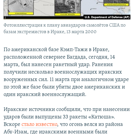
СПОРТ
БЛОГИ
АРХИВ РАДИОПРОГРАММЫ
МИР
ГОЛОСА
Фотоиллюстрация к плану авиаударов самолётов США по
ЧИТАЕМ ПРЕССУ
Все сайты РСЕ/РС
базам экстремистов в Ираке, 13 марта 2000
По американской базе Кэмп-Тажи в Ираке,
расположенной севернее Багдада, сегодня, 14
марта, был нанесен ракетный удар. Ранения
получили несколько военнослужащих иракских
вооруженных сил. 11 марта при аналогичном ударе
по этой же базе были убиты двое американских и
один иракский военнослужащий.
Иракские источники сообщили, что при нанесении
ударов были выпущены 33 ракеты «Катюша».
Вскоре
стало известно
, что огонь велся из района
Абу-Изам, где иракскими военными были