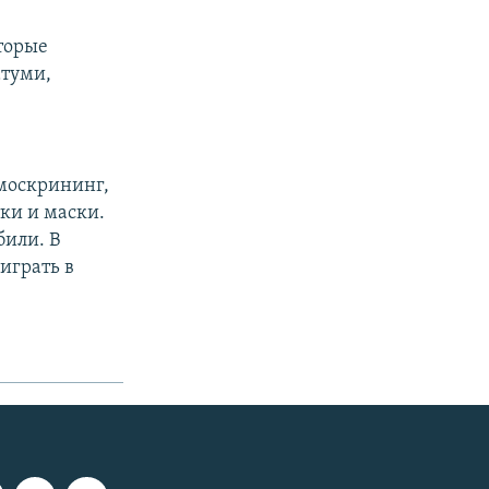
торые
атуми,
в
рмоскрининг,
ки и маски.
били. В
играть в