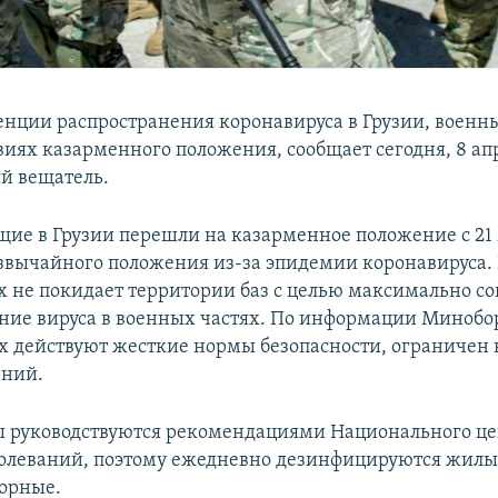
енции распространения коронавируса в Грузии, военн
виях казарменного положения, сообщает сегодня, 8 ап
й вещатель.
ие в Грузии перешли на казарменное положение с 21 
звычайного положения из-за эпидемии коронавируса.
х не покидает территории баз с целью максимально со
ние вируса в военных частях. По информации Минобо
х действуют жесткие нормы безопасности, ограничен 
ений.
 руководствуются рекомендациями Национального це
олеваний, поэтому ежедневно дезинфицируются жилы
борные.