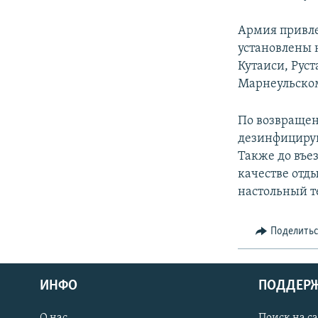
Армия привле
установлены н
Кутаиси, Руст
Марнеульском
По возвращен
дезинфицирую
Также до въе
качестве отд
настольный т
Поделить
ИНФО
ПОДДЕР