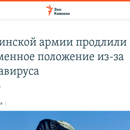
зинской армии продлили
менное положение из-за
авируса
0
ся