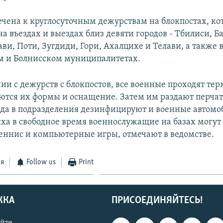
чена к круглосуточным дежурствам на блокпостах, ко
а въездах и выездах близ девяти городов - Тбилиси, Б
ави, Поти, Зугдиди, Гори, Ахалцихе и Телави, а также 
 и Болнисском муниципалитетах.
ии с дежурств с блокпостов, все военные проходят те
тся их формы и оснащение. Затем им раздают перчат
зда в подразделения дезинфицируют и военные автомо
ыха в свободное время военнослужащие на базах могут 
еннис и компьютерные игры, отмечают в ведомстве.
ся
Follow us
Print
ЖКА
ПРИСОЕДИНЯЙТЕСЬ!