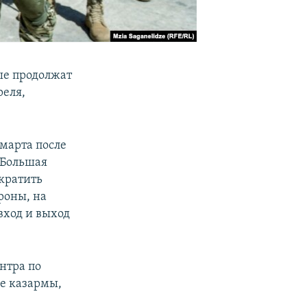
ые продолжат
реля,
марта после
 Большая
кратить
роны, на
вход и выход
нтра по
е казармы,