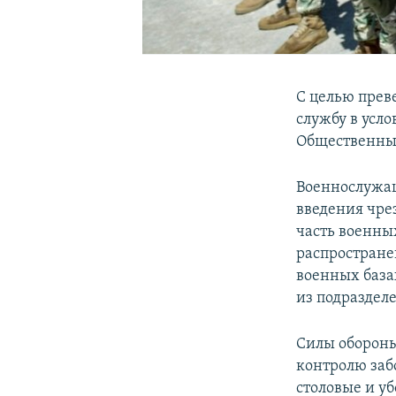
С целью прев
службу в усло
Общественны
Военнослужащ
введения чре
часть военны
распростране
военных база
из подраздел
Силы обороны
контролю заб
столовые и у