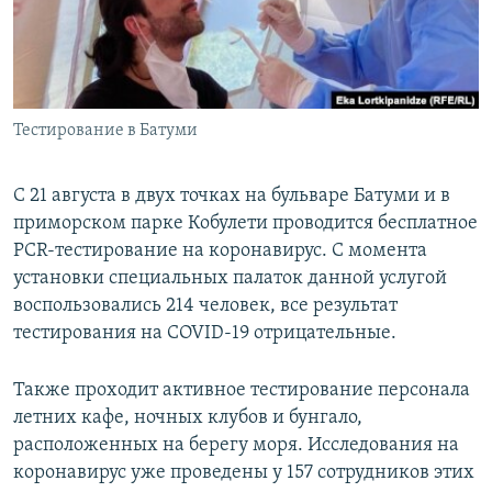
СПОРТ
БЛОГИ
АРХИВ РАДИОПРОГРАММЫ
МИР
ГОЛОСА
ЧИТАЕМ ПРЕССУ
Все сайты РСЕ/РС
Тестирование в Батуми
С 21 августа в двух точках на бульваре Батуми и в
приморском парке Кобулети проводится бесплатное
PCR-тестирование на коронавирус. С момента
установки специальных палаток данной услугой
воспользовались 214 человек, все результат
тестирования на COVID-19 отрицательные.
Также проходит активное тестирование персонала
летних кафе, ночных клубов и бунгало,
расположенных на берегу моря. Исследования на
коронавирус уже проведены у 157 сотрудников этих