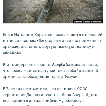
СПОРТ
БЛОГИ
АРХИВ РАДИОПРОГРАММЫ
МИР
ГОЛОСА
ЧИТАЕМ ПРЕССУ
Все сайты РСЕ/РС
Бои в Нагорном Карабахе продолжаются с прежней
интенсивностью. Обе стороны активно применяют
артиллерию, танки, другую тяжелую технику и
авиацию.
В министерстве обороны
Азербайджана
заявили,
что продолжается наступление азербайджанской
армии за освобождение города Физули.
В Баку также отметили, что начиная с 07:30
территория Дашкесанского района Азербайджана
подвергается артиллерийскому обстрелу с