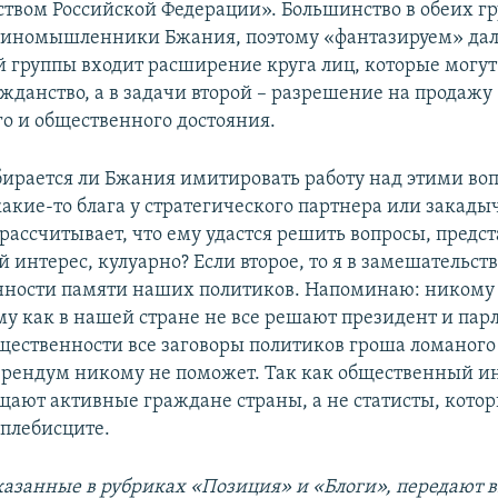
ством Российской Федерации». Большинство в обеих г
диномышленники Бжания, поэтому «фантазируем» дал
й группы входит расширение круга лиц, которые могут
ажданство, а в задачи второй – разрешение на продажу
о и общественного достояния.
обирается ли Бжания имитировать работу над этими во
акие-то блага у стратегического партнера или закады
 рассчитывает, что ему удастся решить вопросы, пред
интерес, кулуарно? Если второе, то я в замешательств
ности памяти наших политиков. Напоминаю: никому 
му как в нашей стране не все решают президент и пар
щественности все заговоры политиков гроша ломаного 
рендум никому не поможет. Так как общественный и
ают активные граждане страны, а не статисты, кото
 плебисците.
азанные в рубриках «Позиция» и «Блоги», передают 