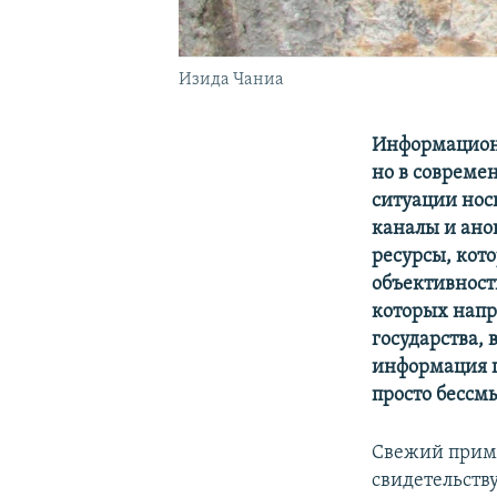
Изида Чаниа
Информационн
но в совреме
ситуации нос
каналы и ано
ресурсы, кото
объективност
которых напр
государства, 
информация по
просто бессм
Свежий приме
свидетельств