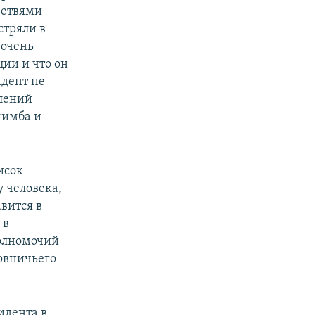
ветвями
стряли в
 очень
ции и что он
идент не
влений
жимба и
исок
у человека,
вится в
 в
полномочий
овничьего
идента в