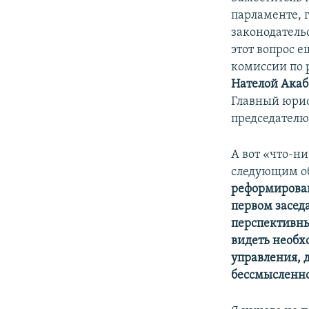
парламенте, 
законодатель
этот вопрос 
комиссии по 
Нателой Акаб
Главный юрис
председателю,
А вот «что-н
следующим о
реформирован
первом засед
перспективны
видеть необх
управления, д
бессмысленно