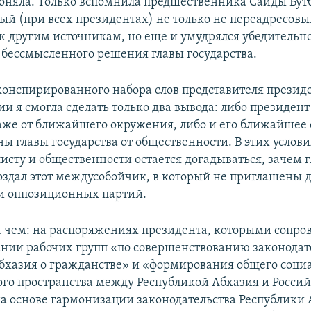
поняла. Только вспомнила предшественника Саиды Бут
рый (при всех президентах) не только не переадресовы
к другим источникам, но еще и умудрялся убедительн
 бессмысленного решения главы государства.
конспирированного набора слов представителя презид
и я смогла сделать только два вывода: либо президент
аже от ближайшего окружения, либо и его ближайшее
ны главы государства от общественности. В этих усло
исту и общественности остается догадываться, зачем г
создал этот междусобойчик, в который не приглашены 
и оппозиционных партий.
на чем: на распоряжениях президента, которыми сопро
здании рабочих групп «по совершенствованию законодат
бхазия о гражданстве» и «формирования общего соци
го пространства между Республикой Абхазия и Росси
а основе гармонизации законодательства Республики 