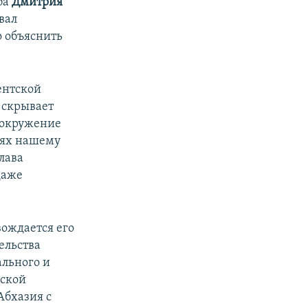
ба
Дмитрия
вал
о объяснить
ентской
 скрывает
 окружение
виях нашему
лава
даже
вождается его
ельства
ального и
йской
Абхазия с