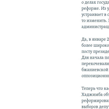
о делах госуд
реформе. Из 
устраивает в 
то изменить.
администраци
Да, в январе 
более широко
посту презид
Для начала п
перекочевали
бжаниевской 
оппозиционн
Теперь что к
Хаджимба объ
реформирован
выборов депу