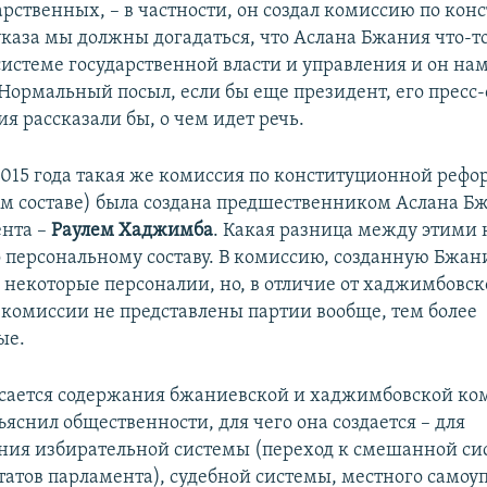
арственных, – в частности, он создал комиссию по ко
указа мы должны догадаться, что Аслана Бжания что-т
системе государственной власти и управления и он нам
 Нормальный посыл, если бы еще президент, его пресс
я рассказали бы, о чем идет речь.
2015 года такая же комиссия по конституционной рефор
м составе) была создана предшественником Аслана Б
ента –
Раулем Хаджимба
. Какая разница между этими
о персональному составу. В комиссию, созданную Бжан
 некоторые персоналии, но, в отличие от хаджимбовск
комиссии не представлены партии вообще, тем более
ые.
асается содержания бжаниевской и хаджимбовской ко
яснил общественности, для чего она создается – для
ия избирательной системы (переход к смешанной си
татов парламента), судебной системы, местного самоу