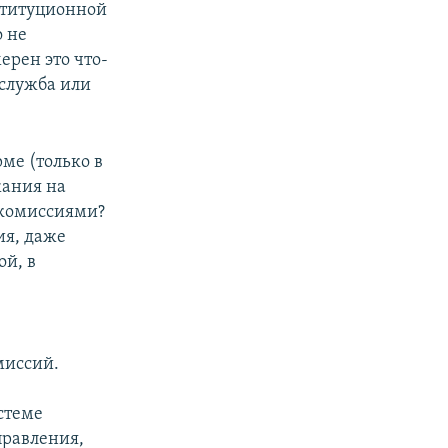
нституционной
о не
ерен это что-
-служба или
ме (только в
жания на
 комиссиями?
ия, даже
ой, в
миссий.
стеме
правления,