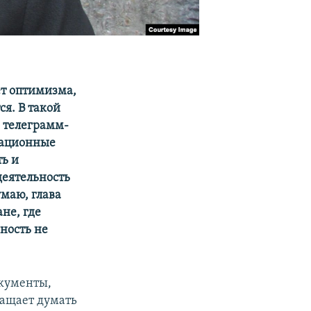
т оптимизма,
я. В такой
 телеграмм-
мационные
ть и
деятельность
маю, глава
ане, где
йность не
окументы,
ращает думать