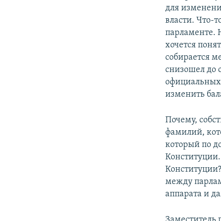
для изменени
власти. Что-т
парламенте. Н
хочется понят
собирается м
снизошел до 
официальных 
изменить бала
Почему, собс
фамилий, кото
который по до
Конституции.
Конституции?
между парла
аппарата и да
Заместитель 