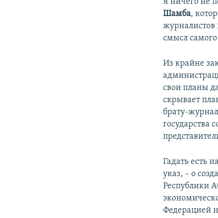
Я ничего не 
Шамба
, кото
журналистов 
смысл самого
Из крайне за
администраци
свои планы д
скрывает пла
брату-журнал
государства 
представител
Гадать есть 
указ, – о со
Республики А
экономическо
Федерацией н