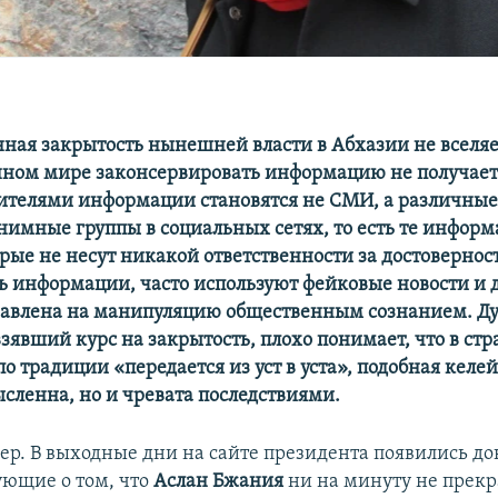
ая закрытость нынешней власти в Абхазии не вселяе
нном мире законсервировать информацию не получаетс
ителями информации становятся не СМИ, а различные
нимные группы в социальных сетях, то есть те инфор
рые не несут никакой ответственности за достовернос
ь информации, часто используют фейковые новости и 
авлена на манипуляцию общественным сознанием. Ду
взявший курс на закрытость, плохо понимает, что в стр
 традиции «передается из уст в уста», подобная келе
ысленна, но и чревата последствиями.
р. В выходные дни на сайте президента появились д
ующие о том, что
Аслан Бжания
ни на минуту не прек