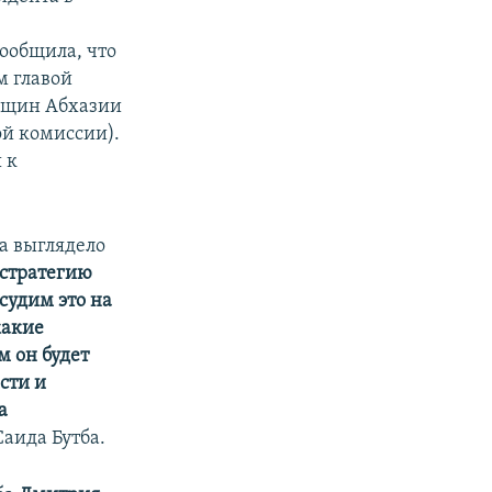
ообщила, что
м главой
нщин Абхазии
ой комиссии).
 к
а выглядело
 стратегию
судим это на
какие
м он будет
сти и
а
аида Бутба.