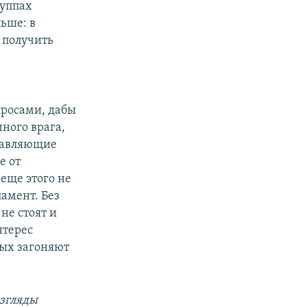
руппах
ьше: в
 получить
просами, дабы
чного врага,
ставляющие
е от
еще этого не
ламент. Без
не стоят и
нтерес
рых загоняют
взгляды