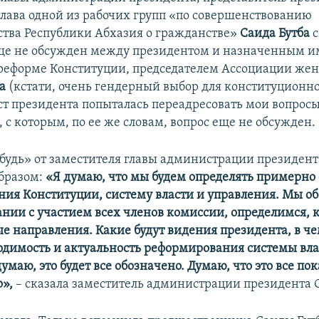
глава одной из рабочих групп «по совершенствованию
ства Республики Абхазия о гражданстве»
Саида Бутба
с
еще не обсужден между президентом и назначенным и
реформе Конституции, председателем Ассоциации же
а
(кстати, очень гендерный выбор для конституционн
т президента попыталась переадресовать мои вопросы
 с которым, по ее же словам, вопрос еще не обсужден.
ибудь» от заместителя главы администрации президент
бразом:
«Я думаю, что мы будем определять примерно
ия Конституции, систему власти и управления. Мы об
ании с участием всех членов комиссии, определимся, 
е направления. Какие будут видения президента, в че
одимость и актуальность реформирования системы вла
умаю, это будет все обозначено. Думаю, что это все пок
»,
– сказала заместитель администрации президента С