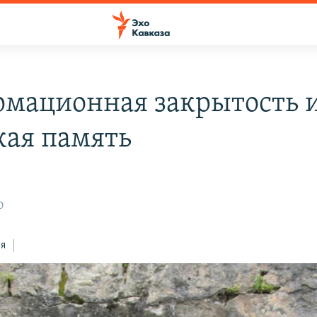
мационная закрытость 
кая память
0
ся