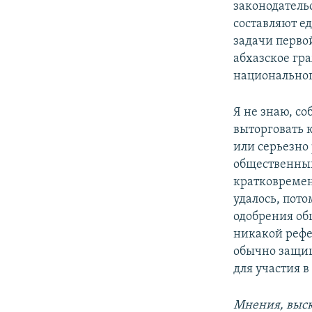
законодатель
составляют е
задачи перво
абхазское гр
национальног
Я не знаю, с
выторговать к
или серьезно
общественный 
кратковремен
удалось, пото
одобрения об
никакой рефе
обычно защищ
для участия в
Мнения, выск