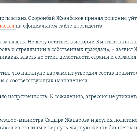
ргызстана Сооронбай Жээнбеков принял решение уйти
щается
на официальном сайте президента.
 за власть. Не хочу остаться в истории Кыргызстана ка
овь и стрелявший в собственных граждан», – заявил 
никакая власть не стоит целостности страны и согласия
тил, что накануне парламент утвердил состав правител
зы о соответствующих назначениях.
яло напряженность. К сожалению, агрессия не утихает»
ремьер-министра Садыра Жапарова и других политико
ников из столицы и вернуть мирную жизнь бишкекча