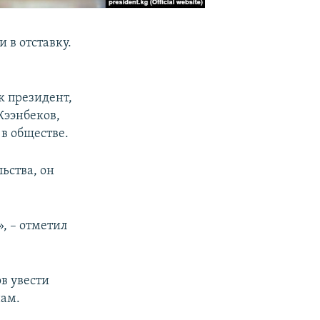
 в отставку.
к президент,
Жээнбеков,
 в обществе.
ьства, он
, – отметил
в увести
нам.