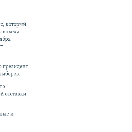
с, который
тельными
ября
нт
о президент
 выборов.
го
й отставки
нные и