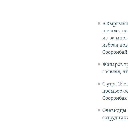
В Кыргызс
начался п
из-за мно
избрал но
Сооронбай 
Жапаров тр
заявлял, ч
С утра 15 
премьер-м
Сооронбая
Очевидцы с
сотрудник