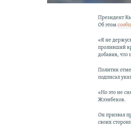
Президент Кы
Об этом
сооб
«Я не держусь
проливший кр
добавив, что 
Политик отме
подписал ука
«Но это не сн
Жээнбеков.
Он призвал п
своих сторон