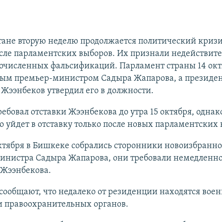
тане вторую неделю продолжается политический кризи
осле парламентских выборов. Их признали недействи
гочисленных фальсификаций. Парламент страны 14 окт
вым премьер-министром Садыра Жапарова, а президе
Жээнбеков утвердил его в должности.
ебовал отставки Жээнбекова до утра 15 октября, однак
то уйдет в отставку только после новых парламентских
октября в Бишкеке собрались сторонники новоизбранно
инистра Садыра Жапарова, они требовали немедленно
 Жээнбекова.
ообщают, что недалеко от резиденции находятся вое
и правоохранительных органов.