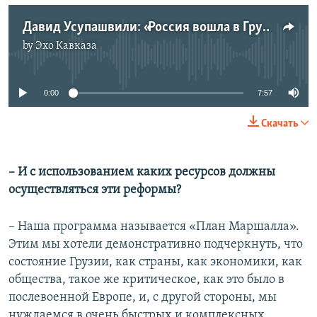
Давид Усупашвили: «Россия вошла в Грузию, поэтому мы не можем игнорировать и не иметь отношений»
by
Эхо Кавказа
No media source currently available
0:00
7:57
Скачать
– И с использованием каких ресурсов должны
осуществляться эти реформы?
– Наша программа называется «План Маршалла».
Этим мы хотели демонстративно подчеркнуть, что
состояние Грузии, как страны, как экономики, как
общества, такое же критическое, как это было в
послевоенной Европе, и, с другой стороны, мы
нуждаемся в очень быстрых и комплексных