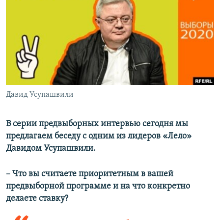
СПОРТ
БЛОГИ
АРХИВ РАДИОПРОГРАММЫ
МИР
ГОЛОСА
ЧИТАЕМ ПРЕССУ
Все сайты РСЕ/РС
Давид Усупашвили
В серии предвыборных интервью сегодня мы
предлагаем беседу с одним из лидеров «Лело»
Давидом Усупашвили.
– Что вы считаете приоритетным в вашей
предвыборной программе и на что конкретно
делаете ставку?