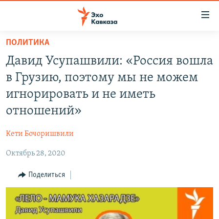
Accessibility
links
Вернуться
ПОЛИТИКА
к
НОВОСТИ
Давид Усупашвили: «Россия вошла
основному
ТБИЛИСИ
содержанию
в Грузию, поэтому мы не можем
СУХУМИ
Вернутся
игнорировать и не иметь
к
ЦХИНВАЛИ
отношений»
главной
ВЕСЬ КАВКАЗ
навигации
Кети Бочоришвили
Вернутся
ТЕМЫ
СЕВЕРНЫЙ КАВКАЗ
к
Октябрь 28, 2020
РУБРИКИ
АРМЕНИЯ
ПОЛИТИКА
поиску
МУЛЬТИМЕДИА
Поделиться
АЗЕРБАЙДЖАН
ЭКОНОМИКА
НЕКРУГЛЫЙ СТОЛ
АУДИО
ОБЩЕСТВО
ГОСТЬ НЕДЕЛИ
ВИДЕО
КУЛЬТУРА
ПОЗИЦИЯ
ФОТО
ПОДКАСТЫ
ПРИСОЕДИНЯЙТЕСЬ!