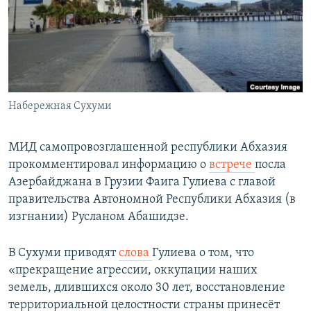
СПОРТ
БЛОГИ
АРХИВ РАДИОПРОГРАММЫ
МИР
ГОЛОСА
ЧИТАЕМ ПРЕССУ
Все сайты РСЕ/РС
Набережная Сухуми
МИД самопровозглашенной республики Абхазия
прокомментировал информацию о
встрече
посла
Азербайджана в Грузии Фаига Гулиева с главой
правительства Автономной Республики Абхазия (в
изгнании) Русланом Абашидзе.
В Сухуми приводят
слова
Гулиева о том, что
«прекращение агрессии, оккупации наших
земель, длившихся около 30 лет, восстановление
территориальной целостности страны принесёт