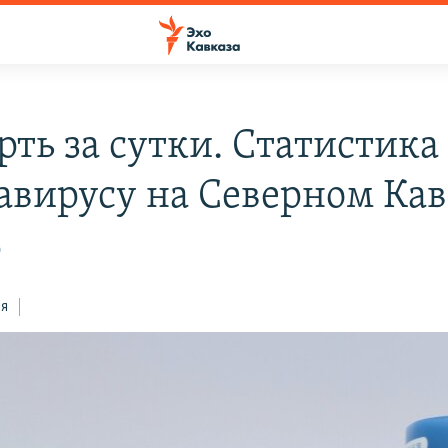
рть за сутки. Статистика
авирусу на Северном Кав
0
ся