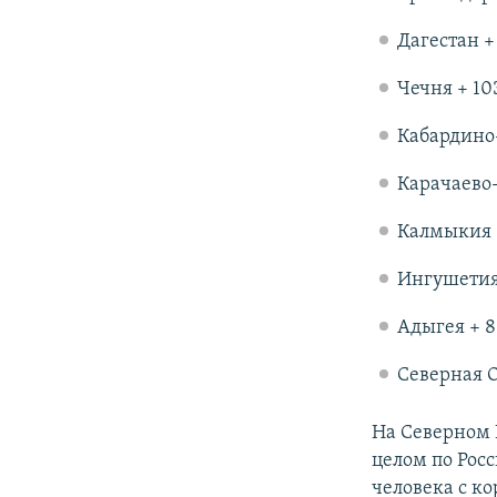
Дагестан + 
Чечня + 10
Кабардино-
Карачаево-
Калмыкия +
Ингушетия 
Адыгея + 8
Северная О
На Северном 
целом по Росс
человека с к