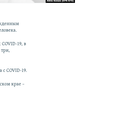
ержденным
еловека.
 COVID-19, в
 три,
 с COVID-19.
ском крае –