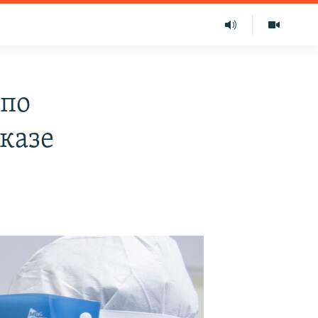
 по
казе