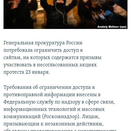
СПОРТ
БЛОГИ
АРХИВ РАДИОПРОГРАММЫ
МИР
ГОЛОСА
ЧИТАЕМ ПРЕССУ
Все сайты РСЕ/РС
Генеральная прокуратура России
потребовала ограничить доступ к
сайтам, на которых содержатся призывы
участвовать в несогласованных акциях
протеста 23 января.
Требования об ограничении доступа к
противоправной информации внесены в
Федеральную службу по надзору в сфере связи,
информационных технологий и массовых
коммуникаций (Роскомнадзор). Лицам,
призывающим к незаконным действиям,