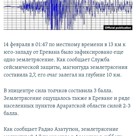
СПОРТ
БЛОГИ
АРХИВ РАДИОПРОГРАММЫ
МИР
ГОЛОСА
ЧИТАЕМ ПРЕССУ
Все сайты РСЕ/РС
14 февраля в 01:47 по местному времени в 13 км к
юго-западу от Еревана было зафиксировано еще
одно землетрясение. Как сообщает Служба
сейсмической защиты, магнитуда землетрясения
составила 2,7, его очаг залегал на глубине 10 км.
В эпицентре сила толчков составила 3 балла.
Землетрясение ощущалось также в Ереване и ряде
населенных пунктов Араратской области силой 2-3
балла.
Как сообщает Радио Азатутюн, землетрясение