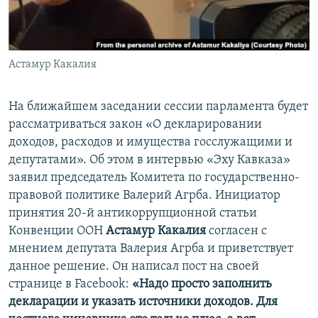
СПОРТ
БЛОГИ
АРХИВ РАДИОПРОГРАММЫ
МИР
ГОЛОСА
ЧИТАЕМ ПРЕССУ
Астамур Какалия
Все сайты РСЕ/РС
На ближайшем заседании сессии парламента будет
рассматриваться закон «О декларировании
доходов, расходов и имущества госслужащими и
депутатами». Об этом в интервью «Эху Кавказа»
заявил председатель Комитета по государственно-
правовой политике Валерий Агрба. Инициатор
принятия 20-й антикоррупционной статьи
Конвенции ООН
Астамур Какалия
согласен с
мнением депутата Валерия Агрба и приветствует
данное решение. Он написал пост на своей
странице в Facebook:
«Надо просто заполнить
декларации и указать источники доходов. Для