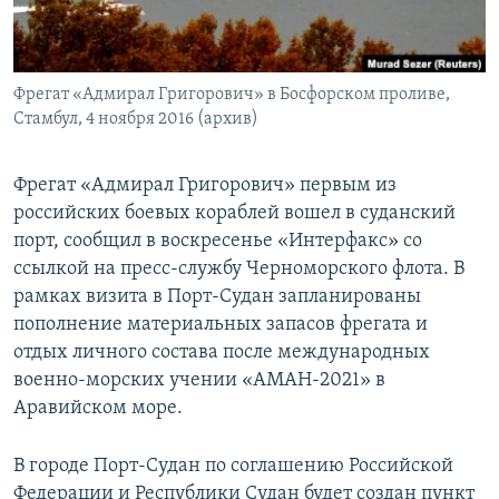
СПОРТ
БЛОГИ
АРХИВ РАДИОПРОГРАММЫ
МИР
ГОЛОСА
Фрегат «Адмирал Григорович» в Босфорском проливе,
ЧИТАЕМ ПРЕССУ
Все сайты РСЕ/РС
Стамбул, 4 ноября 2016 (архив)
Фрегат «Адмирал Григорович» первым из
российских боевых кораблей вошел в суданский
порт, сообщил в воскресенье «Интерфакс» со
ссылкой на пресс-службу Черноморского флота. В
рамках визита в Порт-Судан запланированы
пополнение материальных запасов фрегата и
отдых личного состава после международных
военно-морских учении «АМАН-2021» в
Аравийском море.
В городе Порт-Судан по соглашению Российской
Федерации и Республики Судан будет создан пункт