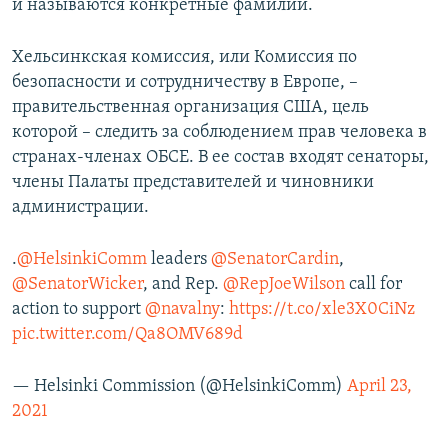
и называются конкретные фамилии.
Хельсинкская комиссия, или Комиссия по
безопасности и сотрудничеству в Европе, –
правительственная организация США, цель
которой – следить за соблюдением прав человека в
странах-членах ОБСЕ. В ее состав входят сенаторы,
члены Палаты представителей и чиновники
администрации.
.
@HelsinkiComm
leaders
@SenatorCardin
,
@SenatorWicker
, and Rep.
@RepJoeWilson
call for
action to support
@navalny
:
https://t.co/xle3X0CiNz
pic.twitter.com/Qa8OMV689d
— Helsinki Commission (@HelsinkiComm)
April 23,
2021