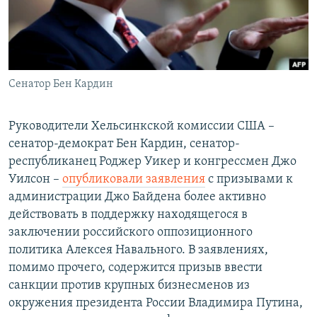
СПОРТ
БЛОГИ
АРХИВ РАДИОПРОГРАММЫ
МИР
ГОЛОСА
ЧИТАЕМ ПРЕССУ
Все сайты РСЕ/РС
Сенатор Бен Кардин
Руководители Хельсинкской комиссии США –
сенатор-демократ Бен Кардин, сенатор-
республиканец Роджер Уикер и конгрессмен Джо
Уилсон –
опубликовали заявления
с призывами к
администрации Джо Байдена более активно
действовать в поддержку находящегося в
заключении российского оппозиционного
политика Алексея Навального. В заявлениях,
помимо прочего, содержится призыв ввести
санкции против крупных бизнесменов из
окружения президента России Владимира Путина,