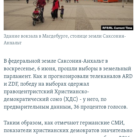
СПОРТ
БЛОГИ
АРХИВ РАДИОПРОГРАММЫ
МИР
ГОЛОСА
ЧИТАЕМ ПРЕССУ
Все сайты РСЕ/РС
Здание вокзала в Магдебурге, столице земли Саксония-
Анхальт
В федеральной земле Саксония-Анхальт в
воскресенье, 6 июня, прошли выборы в земельный
парламент. Как и прогнозировали телеканалов ARD
и ZDF, победу на выборах одержал
правоцентристский Христианско-
демократический союз (ХДС) - у него, по
предварительным данным, 36 процентов голосов.
Таким образом, как отмечают германские СМИ,
показатели христианских демократов значительно