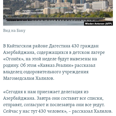
СПОРТ
БЛОГИ
АРХИВ РАДИОПРОГРАММЫ
МИР
ГОЛОСА
ЧИТАЕМ ПРЕССУ
Все сайты РСЕ/РС
Вид на Баку
В Кайтагском районе Дагестана 430 граждан
Азербайджана, содержащихся в детском лагере
«Огонёк», на этой неделе будут вывезены на
родину. Об этом «Кавказ.Реалии» рассказал
владелец оздоровительного учреждения
Магомедсалам Халилов.
«Сегодня к нам приезжает делегация из
Азербайджана. Завтра они составят все списки,
отправят, согласуют и послезавтра они все уедут.
Сейчас у нас тут 430 человек», – рассказал Халилов.