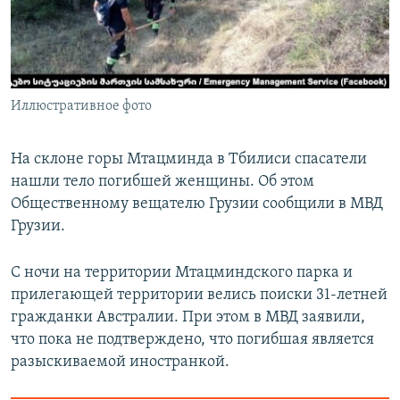
СПОРТ
БЛОГИ
АРХИВ РАДИОПРОГРАММЫ
МИР
ГОЛОСА
ЧИТАЕМ ПРЕССУ
Все сайты РСЕ/РС
Иллюстративное фото
На склоне горы Мтацминда в Тбилиси спасатели
нашли тело погибшей женщины. Об этом
Общественному вещателю Грузии сообщили в МВД
Грузии.
С ночи на территории Мтацминдского парка и
прилегающей территории велись поиски 31-летней
гражданки Австралии. При этом в МВД заявили,
что пока не подтверждено, что погибшая является
разыскиваемой иностранкой.