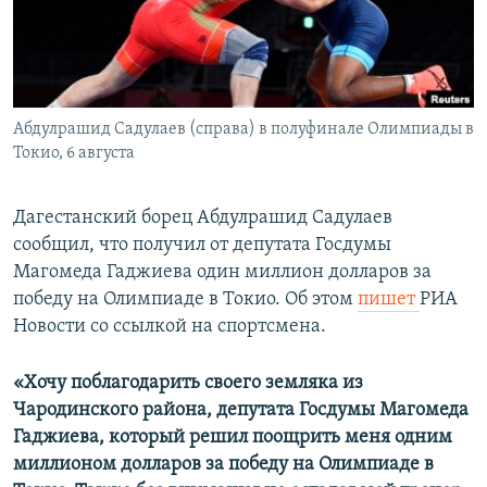
СПОРТ
БЛОГИ
АРХИВ РАДИОПРОГРАММЫ
МИР
ГОЛОСА
ЧИТАЕМ ПРЕССУ
Все сайты РСЕ/РС
Абдулрашид Садулаев (справа) в полуфинале Олимпиады в
Токио, 6 августа
Дагестанский борец Абдулрашид Садулаев
сообщил, что получил от депутата Госдумы
Магомеда Гаджиева один миллион долларов за
победу на Олимпиаде в Токио. Об этом
пишет
РИА
Новости со ссылкой на спортсмена.
«Хочу поблагодарить своего земляка из
Чародинского района, депутата Госдумы Магомеда
Гаджиева, который решил поощрить меня одним
миллионом долларов за победу на Олимпиаде в