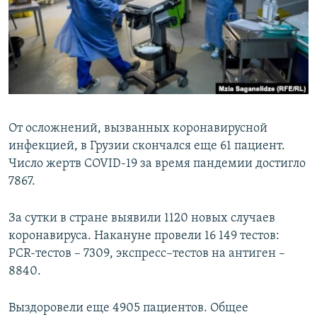
СПОРТ
БЛОГИ
АРХИВ РАДИОПРОГРАММЫ
МИР
ГОЛОСА
ЧИТАЕМ ПРЕССУ
Все сайты РСЕ/РС
От осложнений, вызванных коронавирусной
инфекцией, в Грузии скончался еще 61 пациент.
Число жертв COVID-19 за время пандемии достигло
7867.
За сутки в стране выявили 1120 новых случаев
коронавируса. Накануне провели 16 149 тестов:
PCR-тестов – 7309, экспресс–тестов на антиген –
8840.
Выздоровели еще 4905 пациентов. Общее